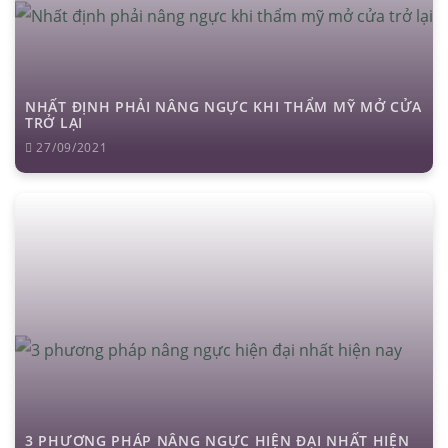
NHẤT ĐỊNH PHẢI NÂNG NGỰC KHI THẨM MỸ MỞ CỬA
TRỞ LẠI
27/09/2021
3 PHƯƠNG PHÁP NÂNG NGỰC HIỆN ĐẠI NHẤT HIỆN