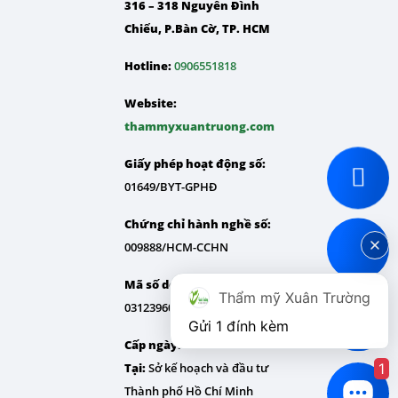
316 – 318 Nguyễn Đình
Chiểu, P.Bàn Cờ, TP. HCM
Hotline:
0906551818
Website:
thammyxuantruong.com
Giấy phép hoạt động số:
01649/BYT-GPHĐ
Chứng chỉ hành nghề số:
009888/HCM-CCHN
Mã số doanh nghiệp:
Thẩm mỹ Xuân Trường
0312396075
Gửi 1 đính kèm
Cấp ngày: 31/07/2013 –
Tại:
Sở kế hoạch và đầu tư
1
Thành phố Hồ Chí Minh