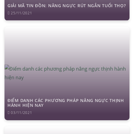
GIẢI MÃ TIN ĐỒN: NÂNG NGỰC RÚT NGẮN TUỔI THỌ?
25/11/2021
ĐIỂM DANH CÁC PHƯƠNG PHÁP NÂNG NGỰC THỊNH
HÀNH HIỆN NAY
03/11/2021