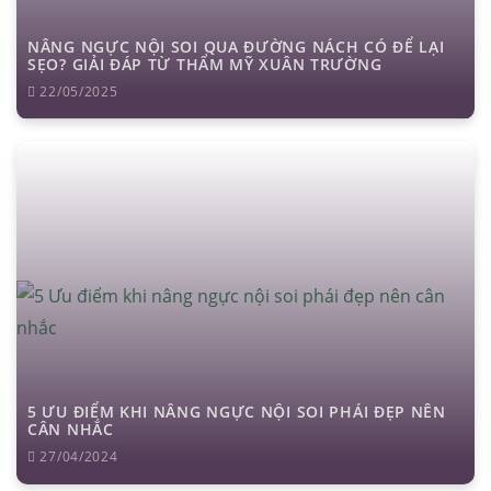
NÂNG NGỰC NỘI SOI QUA ĐƯỜNG NÁCH CÓ ĐỂ LẠI
SẸO? GIẢI ĐÁP TỪ THẨM MỸ XUÂN TRƯỜNG
22/05/2025
5 ƯU ĐIỂM KHI NÂNG NGỰC NỘI SOI PHÁI ĐẸP NÊN
CÂN NHẮC
27/04/2024