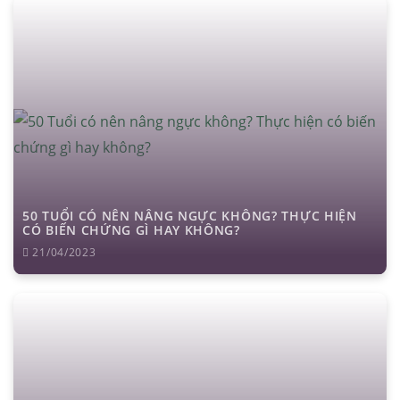
căng da mặt
nâng mũi cấu trúc
cắt mí
nhấn mí
đặt túi ngực
nâng ngực
hút mỡ
cấy mỡ
trẻ hóa da
50 TUỔI CÓ NÊN NÂNG NGỰC KHÔNG? THỰC HIỆN
CÓ BIẾN CHỨNG GÌ HAY KHÔNG?
21/04/2023