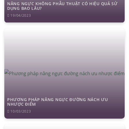
NÂNG NGỰC KHÔNG PHẪU THUẬT CÓ HIỆU QUẢ SỬ
DỤNG BAO LÂU?
19/04/2023
PHƯƠNG PHÁP NÂNG NGỰC ĐƯỜNG NÁCH ƯU
NHƯỢC ĐIỂM
10/03/2023