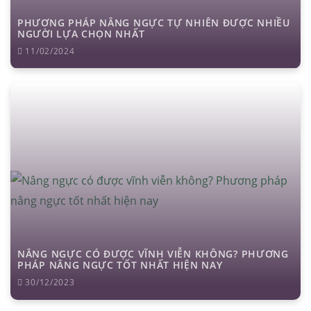
PHƯƠNG PHÁP NÂNG NGỰC TỰ NHIÊN ĐƯỢC NHIỀU
NGƯỜI LỰA CHỌN NHẤT
11/02/2024
NÂNG NGỰC CÓ ĐƯỢC VĨNH VIỄN KHÔNG? PHƯƠNG
PHÁP NÂNG NGỰC TỐT NHẤT HIỆN NAY
30/12/2023