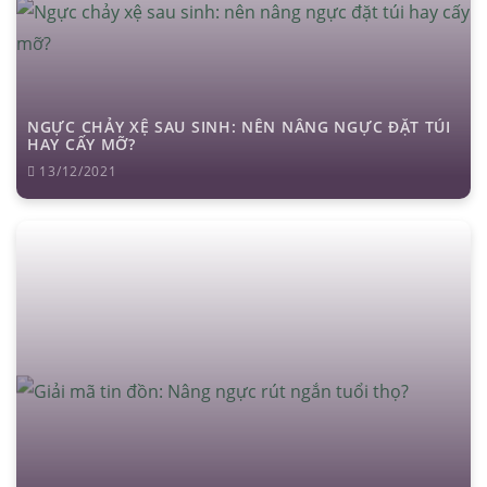
NGỰC CHẢY XỆ SAU SINH: NÊN NÂNG NGỰC ĐẶT TÚI
HAY CẤY MỠ?
13/12/2021