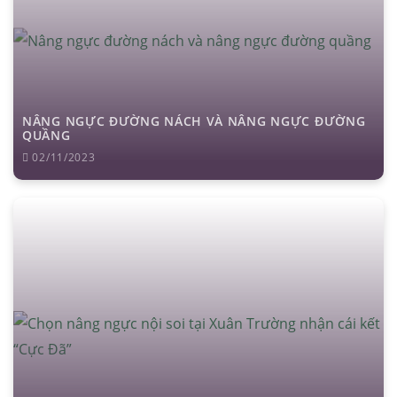
NÂNG NGỰC ĐƯỜNG NÁCH VÀ NÂNG NGỰC ĐƯỜNG
QUẦNG
02/11/2023