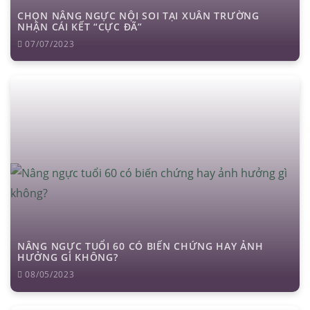
CHỌN NÂNG NGỰC NỘI SOI TẠI XUÂN TRƯỜNG
NHẬN CÁI KẾT “CỰC ĐÃ”
07/07/2023
NÂNG NGỰC TUỔI 60 CÓ BIẾN CHỨNG HAY ẢNH
HƯỞNG GÌ KHÔNG?
08/05/2023