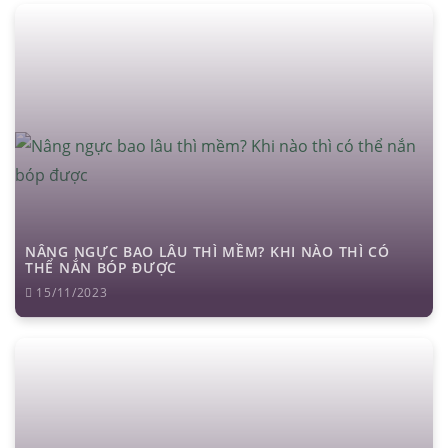
NÂNG NGỰC BAO LÂU THÌ MỀM? KHI NÀO THÌ CÓ
THỂ NẮN BÓP ĐƯỢC
15/11/2023