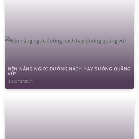
NÊN NÂNG NGỰC ĐƯỜNG NÁCH HAY ĐƯỜNG QUẦNG
VÚ?
26/10/2021