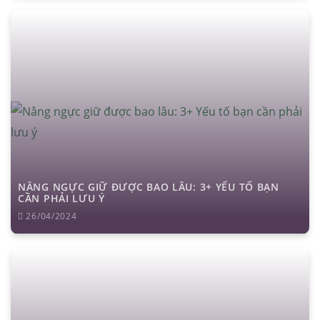
NÂNG NGỰC GIỮ ĐƯỢC BAO LÂU: 3+ YẾU TỐ BẠN
CẦN PHẢI LƯU Ý
26/04/2024