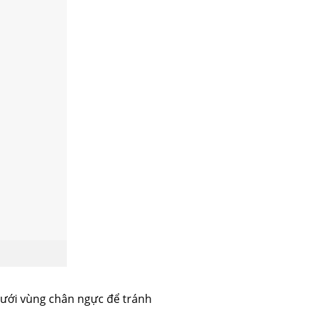
 mỡ
trẻ hóa da
 dưới vùng chân ngực để tránh