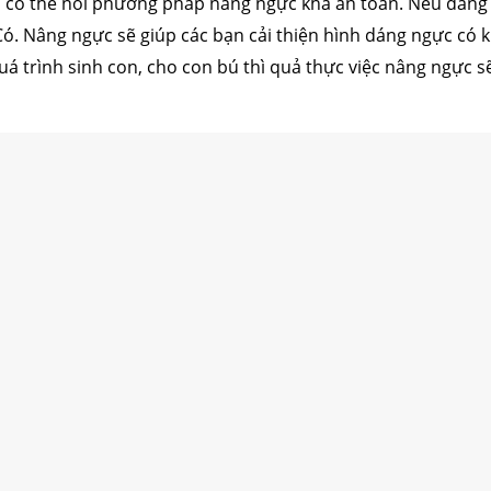
, có thể nói phương pháp nâng ngực khá an toàn. Nếu đan
 Có.
Nâng ngực sẽ giúp các bạn cải thiện hình dáng ngực có 
 trình sinh con, cho con bú thì quả thực việc nâng ngực sẽ 