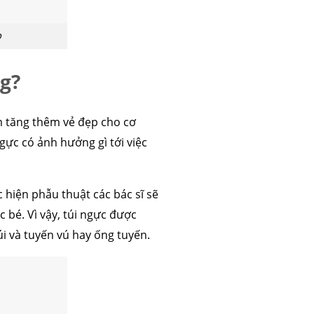
p
g?
 tăng thêm vẻ đẹp cho cơ
gực có ảnh hưởng gì tới việc
 hiện phẫu thuật các bác sĩ sẽ
c bé. Vì vậy, túi ngực được
úi và tuyến vú hay ống tuyến.