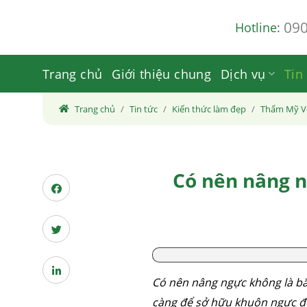
Skip
09
Hotline:
to
content
Trang chủ
Giới thiệu chung
Dịch vụ
Tin
Trang chủ
Tin tức
Kiến thức làm đẹp
Thẩm Mỹ V
Có nên nâng n
Có nên nâng ngực không là băn
càng để sở hữu khuôn ngực đ