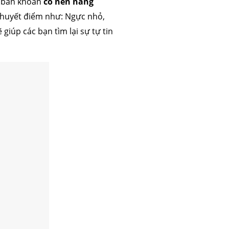
g băn khoăn
có nên nâng
khuyết điểm như: Ngực nhỏ,
giúp các bạn tìm lại sự tự tin