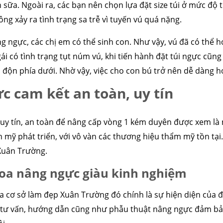
n sữa. Ngoài ra, các bạn nên chọn lựa đặt size túi ở mức độ 
g xảy ra tình trạng sa trễ vì tuyến vú quá nặng.
g ngực, các chị em có thể sinh con. Như vậy, vú đã có thể 
gái có tình trạng tụt núm vú, khi tiến hành đặt túi ngực cũng
 độn phía dưới. Nhờ vậy, việc cho con bú trở nên dễ dàng 
ực cam kết an toàn, uy tín
y tín, an toàn để nâng cấp vòng 1 kém duyên được xem là 
 mỹ phát triển, với vô vàn các thương hiệu thẩm mỹ tồn tại
Xuân Trường.
oa nâng ngực giàu kinh nghiệm
 cơ sở làm đẹp Xuân Trường đó chính là sự hiện diện của đ
i tư vấn, hướng dẫn cũng như phẫu thuật nâng ngực đảm bảo