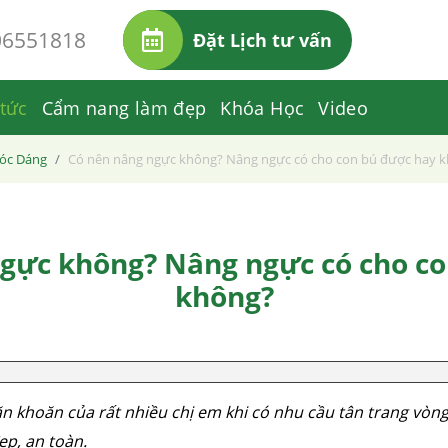
06551818
Đặt Lịch tư vấn
 tức
Cẩm nang làm đẹp
Khóa Học
Video
óc Dáng
Có nên nâng ngực không? Nâng ngực có cho con bú được hay 
gực không? Nâng ngực có cho c
không?
 khoăn của rất nhiều chị em khi có nhu cầu tân trang vòng 
ẹp, an toàn.