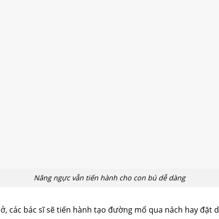
cấu trúc
cắt mí
nhấn mí
đặt túi ngực
nâng ngực
hút mỡ
cấy
Nâng ngực vẫn tiến hành cho con bú dễ dàng
nở, các bác sĩ sẽ tiến hành tạo đường mổ qua nách hay đặt