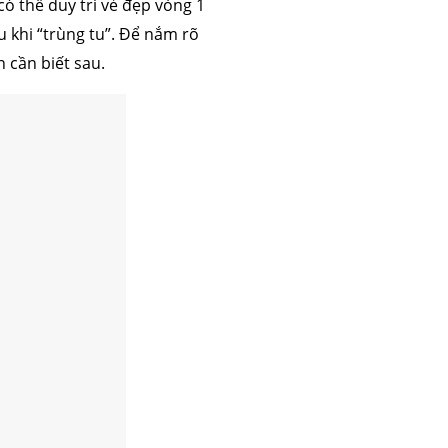
có thể duy trì vẻ đẹp vòng 1
u khi “trùng tu”. Để nắm rõ
 cần biết sau.