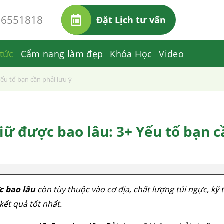
06551818
Đặt Lịch tư vấn
 tức
Cẩm nang làm đẹp
Khóa Học
Video
ếu tố bạn cần phải lưu ý
ữ được bao lâu: 3+ Yếu tố bạn c
c bao lâu
còn tùy thuộc vào cơ địa, chất lượng túi ngực, kỹ t
kết quả tốt nhất.