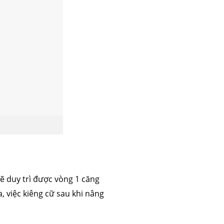
 mỡ
trẻ hóa da
ẽ duy trì được vòng 1 căng
, việc kiêng cữ sau khi nâng