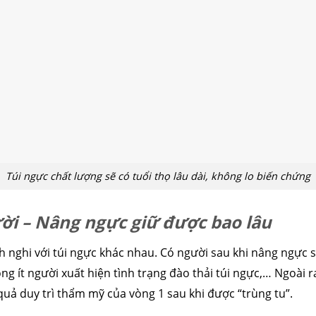
cấu trúc
cắt mí
nhấn mí
đặt túi ngực
nâng ngực
hút mỡ
cấy
Túi ngực chất lượng sẽ có tuổi thọ lâu dài, không lo biến chứng
ời – Nâng ngực giữ được bao lâu
h nghi với túi ngực khác nhau. Có người sau khi nâng ngực s
g ít người xuất hiện tình trạng đào thải túi ngực,… Ngoài ra
uả duy trì thẩm mỹ của vòng 1 sau khi được “trùng tu”.