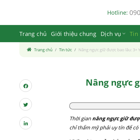
Skip
09
Hotline:
to
content
Trang chủ
Giới thiệu chung
Dịch vụ
Tin
Trang chủ
Tin tức
Nâng ngực giữ được bao lâu: 3+ Y
Nâng ngực gi
Thời gian
nâng ngực giữ đượ
chỉ thẩm mỹ phải uy tín để có 