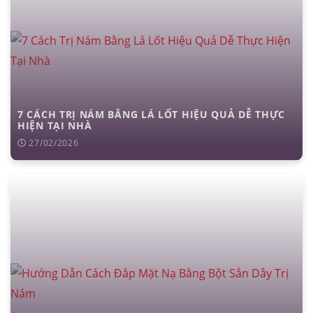
7 CÁCH TRỊ NÁM BẰNG LÁ LỐT HIỆU QUẢ DỄ THỰC
HIỆN TẠI NHÀ
27/02/2026
căng da mặt
nâng mũi cấu trúc
cắt mí
nhấn mí