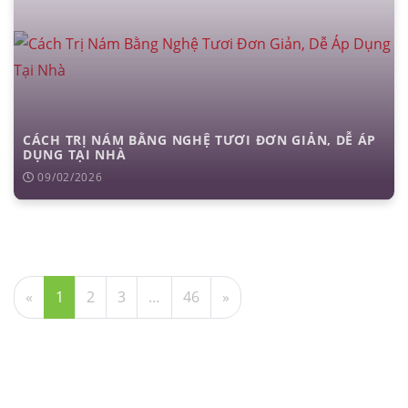
CÁCH TRỊ NÁM BẰNG NGHỆ TƯƠI ĐƠN GIẢN, DỄ ÁP
DỤNG TẠI NHÀ
09/02/2026
«
1
2
3
…
46
»