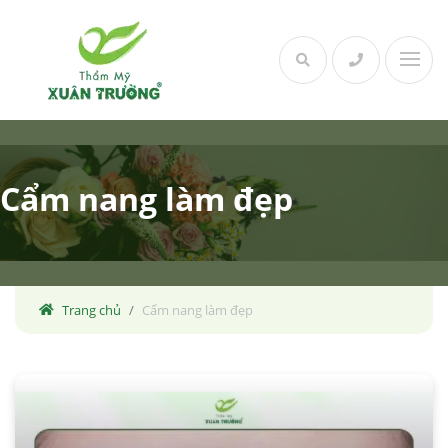
Skip
to
content
Cẩm nang làm đẹp
Trang chủ
Cẩm nang làm đẹp