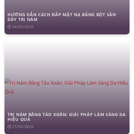
đặt túi ngực
nâng ngực
hút mỡ
cấy mỡ
trẻ hóa da
HƯỚNG DẪN CÁCH ĐẮP MẶT NẠ BẰNG BỘT SẮN
DÂY TRỊ NÁM
26/02/2026
TRỊ NÁM BẰNG TẢO XOẮN: GIẢI PHÁP LÀM SÁNG DA
HIỆU QUẢ
25/02/2026