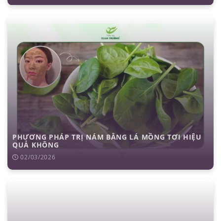
PHƯƠNG PHÁP TRỊ NÁM BẰNG LÁ MỒNG TƠI HIỆU
QUẢ KHÔNG
02/03/2026