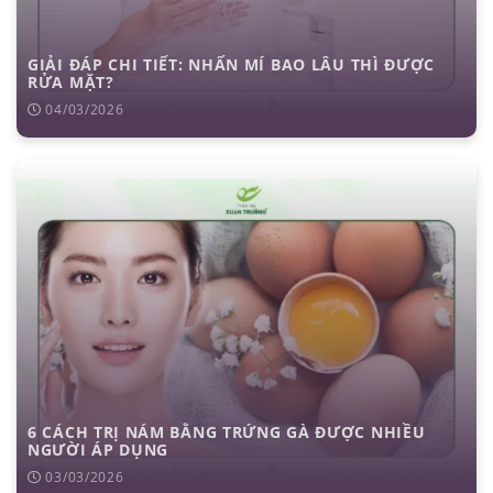
GIẢI ĐÁP CHI TIẾT: NHẤN MÍ BAO LÂU THÌ ĐƯỢC
RỬA MẶT?
04/03/2026
6 CÁCH TRỊ NÁM BẰNG TRỨNG GÀ ĐƯỢC NHIỀU
NGƯỜI ÁP DỤNG
03/03/2026