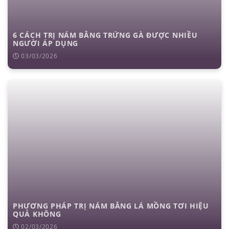
6 CÁCH TRỊ NÁM BẰNG TRỨNG GÀ ĐƯỢC NHIỀU
NGƯỜI ÁP DỤNG
03/03/2026
PHƯƠNG PHÁP TRỊ NÁM BẰNG LÁ MỒNG TƠI HIỆU
QUẢ KHÔNG
02/03/2026