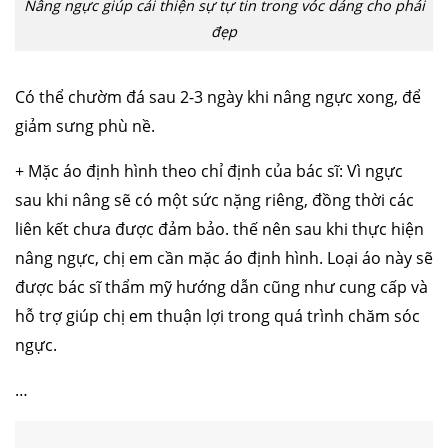
Nâng ngực giúp cải thiện sự tự tin trong vóc dáng cho phái
đẹp
Có thể chườm đá sau 2-3 ngày khi nâng ngực xong, để
giảm sưng phù nề.
+ Mặc áo định hình theo chỉ định của bác sĩ: Vì ngực
sau khi nâng sẽ có một sức nặng riêng, đồng thời các
liên kết chưa được đảm bảo. thế nên sau khi thực hiện
nâng ngực, chị em cần mặc áo định hình. Loại áo này sẽ
được bác sĩ thẩm mỹ hướng dẫn cũng như cung cấp và
căng da mặt
nâng mũi cấu trúc
cắt mí
nhấn mí
hỗ trợ giúp chị em thuận lợi trong quá trình chăm sóc
đặt túi ngực
nâng ngực
hút mỡ
cấy mỡ
trẻ hóa da
ngực.
…