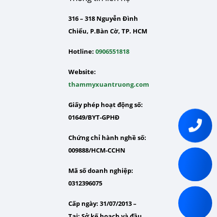
316 – 318 Nguyễn Đình
Chiểu, P.Bàn Cờ, TP. HCM
Hotline:
0906551818
Website:
thammyxuantruong.com
Giấy phép hoạt động số:
01649/BYT-GPHĐ
Chứng chỉ hành nghề số:
009888/HCM-CCHN
Mã số doanh nghiệp:
0312396075
Cấp ngày: 31/07/2013 –
Tại:
Sở kế hoạch và đầu