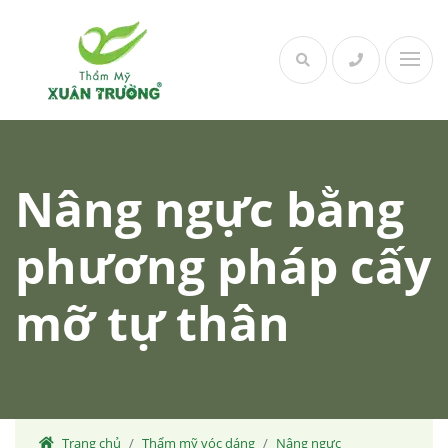
Skip
to
content
Nâng ngực bằng
phương pháp cấy
mỡ tự thân
Trang chủ
Thẩm mỹ vóc dáng
Nâng ngực