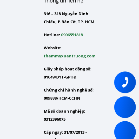
Thông tin liên hệ
316 – 318 Nguyễn Đình
Chiểu, P.Bàn Cờ, TP. HCM
Hotline:
0906551818
Website:
thammyxuantruong.com
Giấy phép hoạt động số:
01649/BYT-GPHĐ
Chứng chỉ hành nghề số:
009888/HCM-CCHN
Mã số doanh nghiệp:
0312396075
Cấp ngày: 31/07/2013 –