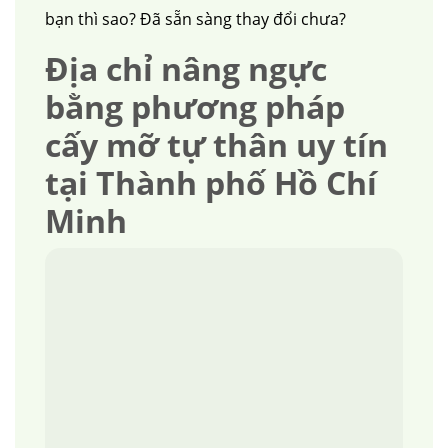
bạn thì sao? Đã sẵn sàng thay đổi chưa?
Địa chỉ
nâng ngực
bằng phương pháp
cấy mỡ tự thân
uy tín
tại Thành phố Hồ Chí
Minh
căng da mặt
nâng mũi cấu trúc
cắt mí
nhấn mí
đặt túi ngực
nâng ngực
hút mỡ
cấy mỡ
trẻ hóa da