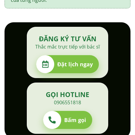
của từng người.
ĐĂNG KÝ TƯ VẤN
Thắc mắc trực tiếp với bác sĩ
Đặt lịch ngay
GỌI HOTLINE
0906551818
Bấm gọi