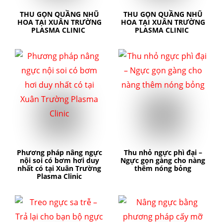
THU GỌN QUẦNG NHŨ
THU GỌN QUẦNG NHŨ
HOA TẠI XUÂN TRƯỜNG
HOA TẠI XUÂN TRƯỜNG
PLASMA CLINIC
PLASMA CLINIC
căng da mặt
nâng mũi cấu trúc
cắt mí
nhấn mí
đặt túi ngực
nâng ngực
hút mỡ
cấy mỡ
trẻ hóa da
Phương pháp nâng ngực
Thu nhỏ ngực phì đại –
nội soi có bơm hơi duy
Ngực gọn gàng cho nàng
nhất có tại Xuân Trường
thêm nóng bỏng
Plasma Clinic