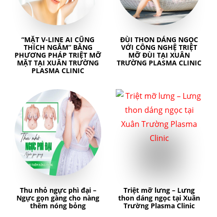
“MẶT V-LINE AI CŨNG
ĐÙI THON DÁNG NGỌC
THÍCH NGẮM” BẰNG
VỚI CÔNG NGHỆ TRIỆT
PHƯƠNG PHÁP TRIỆT MỠ
MỠ ĐÙI TẠI XUÂN
MẶT TẠI XUÂN TRƯỜNG
TRƯỜNG PLASMA CLINIC
PLASMA CLINIC
Thu nhỏ ngực phì đại –
Triệt mỡ lưng – Lưng
Ngực gọn gàng cho nàng
thon dáng ngọc tại Xuân
thêm nóng bỏng
Trường Plasma Clinic