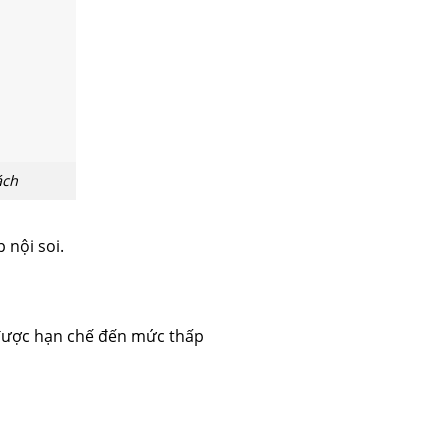
ách
 nội soi.
 được hạn chế đến mức thấp