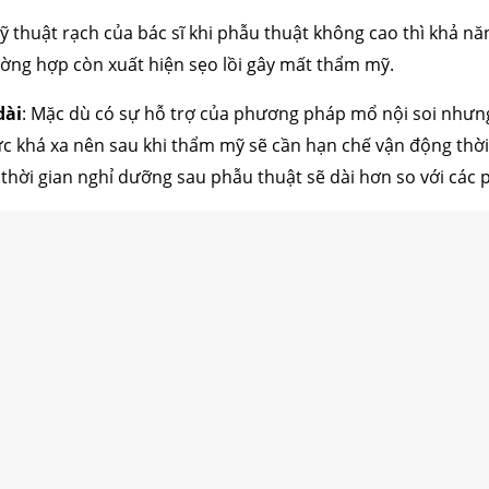
kỹ thuật rạch của bác sĩ khi phẫu thuật không cao thì khả nă
ường hợp còn xuất hiện sẹo lồi gây mất thẩm mỹ.
dài
: Mặc dù có sự hỗ trợ của phương pháp mổ nội soi nhưn
 khá xa nên sau khi thẩm mỹ sẽ cần hạn chế vận động thời gia
 thời gian nghỉ dưỡng sau phẫu thuật sẽ dài hơn so với cá