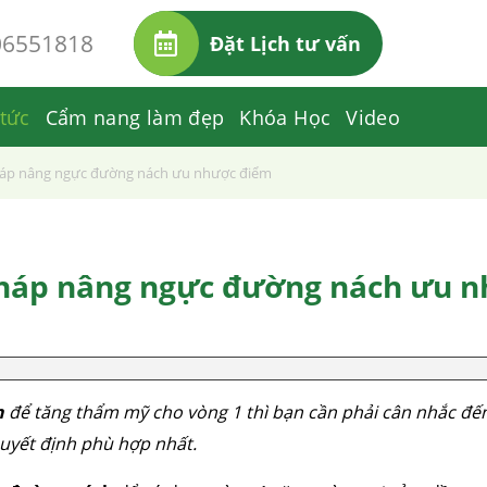
06551818
Đặt Lịch tư vấn
 tức
Cẩm nang làm đẹp
Khóa Học
Video
áp nâng ngực đường nách ưu nhược điểm
háp nâng ngực đường nách ưu n
h
để tăng thẩm mỹ cho vòng 1 thì bạn cần phải cân nhắc đế
uyết định phù hợp nhất.