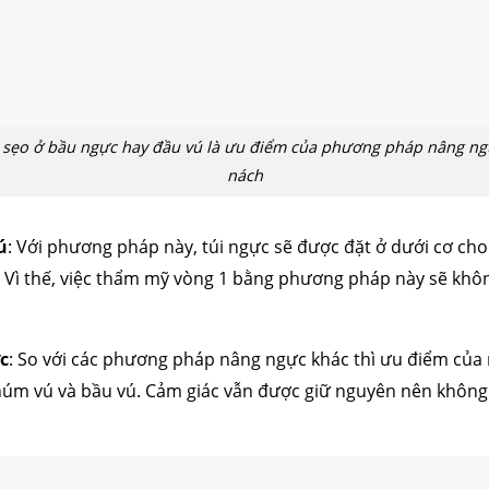
cấu trúc
cắt mí
nhấn mí
đặt túi ngực
nâng ngực
hút mỡ
cấy
 sẹo ở bầu ngực hay đầu vú là ưu điểm của phương pháp nâng n
nách
ú
: Với phương pháp này, túi ngực sẽ được đặt ở dưới cơ ch
Vì thế, việc thẩm mỹ vòng 1 bằng phương pháp này sẽ khôn
c
: So với các phương pháp nâng ngực khác thì ưu điểm củ
núm vú và bầu vú. Cảm giác vẫn được giữ nguyên nên không