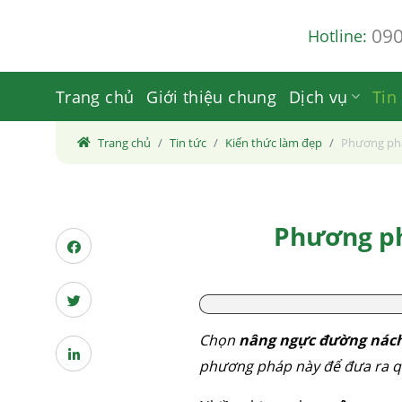
Skip
09
Hotline:
to
content
Trang chủ
Giới thiệu chung
Dịch vụ
Tin
Trang chủ
Tin tức
Kiến thức làm đẹp
Phương ph
Phương p
Chọn
nâng ngực đường nác
phương pháp này để đưa ra q