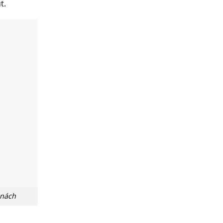
t.
 nách