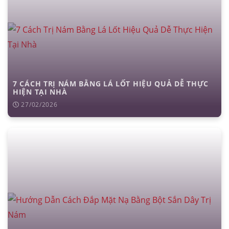
7 CÁCH TRỊ NÁM BẰNG LÁ LỐT HIỆU QUẢ DỄ THỰC
HIỆN TẠI NHÀ
27/02/2026
căng da mặt
nâng mũi cấu trúc
cắt mí
nhấn mí