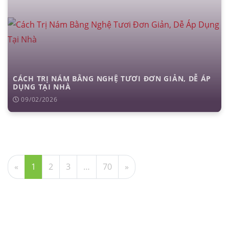
CÁCH TRỊ NÁM BẰNG NGHỆ TƯƠI ĐƠN GIẢN, DỄ ÁP
DỤNG TẠI NHÀ
09/02/2026
«
1
2
3
…
70
»