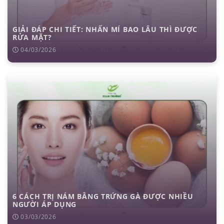
GIẢI ĐÁP CHI TIẾT: NHẤN MÍ BAO LÂU THÌ ĐƯỢC
RỬA MẶT?
04/03/2026
6 CÁCH TRỊ NÁM BẰNG TRỨNG GÀ ĐƯỢC NHIỀU
NGƯỜI ÁP DỤNG
03/03/2026