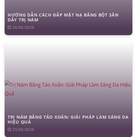
đặt túi ngực
nâng ngực
hút mỡ
cấy mỡ
trẻ hóa da
HƯỚNG DẪN CÁCH ĐẮP MẶT NẠ BẰNG BỘT SẮN
DÂY TRỊ NÁM
26/02/2026
TRỊ NÁM BẰNG TẢO XOẮN: GIẢI PHÁP LÀM SÁNG DA
HIỆU QUẢ
25/02/2026