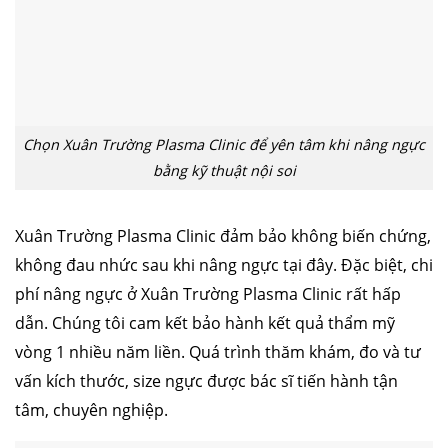
Chọn Xuân Trường Plasma Clinic để yên tâm khi nâng ngực
bằng kỹ thuật nội soi
Xuân Trường Plasma Clinic đảm bảo không biến chứng,
không đau nhức sau khi nâng ngực tại đây. Đặc biệt, chi
phí nâng ngực ở Xuân Trường Plasma Clinic rất hấp
dẫn. Chúng tôi cam kết bảo hành kết quả thẩm mỹ
vòng 1 nhiều năm liền. Quá trình thăm khám, đo và tư
vấn kích thước, size ngực được bác sĩ tiến hành tận
căng da mặt
nâng mũi cấu trúc
cắt mí
nhấn mí
tâm, chuyên nghiệp.
đặt túi ngực
nâng ngực
hút mỡ
cấy mỡ
trẻ hóa da