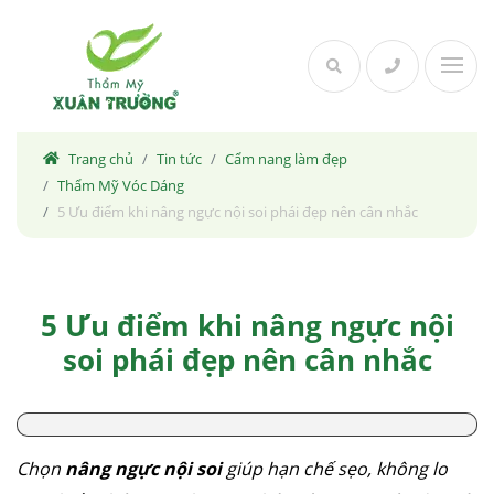
Skip
to
content
Trang chủ
Tin tức
Cẩm nang làm đẹp
Thẩm Mỹ Vóc Dáng
5 Ưu điểm khi nâng ngực nội soi phái đẹp nên cân nhắc
5 Ưu điểm khi nâng ngực nội
soi phái đẹp nên cân nhắc
Chọn
nâng ngực nội soi
giúp hạn chế sẹo, không lo