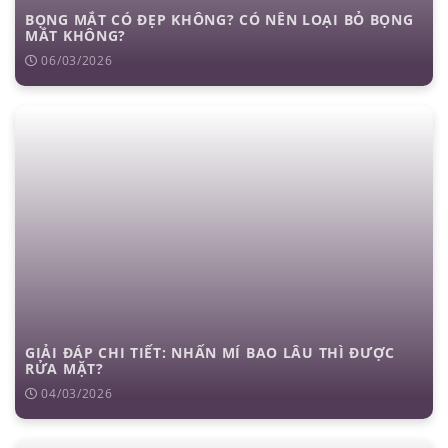
BỌNG MẮT CÓ ĐẸP KHÔNG? CÓ NÊN LOẠI BỎ BỌNG
MẮT KHÔNG?
06/03/2026
GIẢI ĐÁP CHI TIẾT: NHẤN MÍ BAO LÂU THÌ ĐƯỢC
RỬA MẶT?
04/03/2026