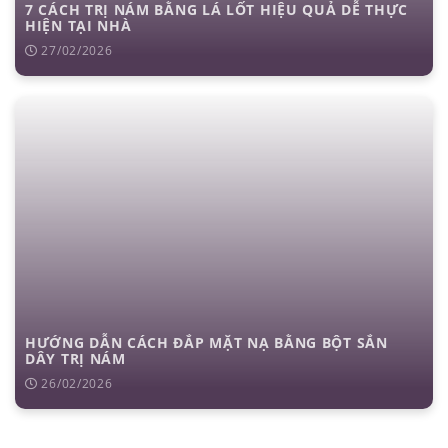
7 CÁCH TRỊ NÁM BẰNG LÁ LỐT HIỆU QUẢ DỄ THỰC
HIỆN TẠI NHÀ
27/02/2026
HƯỚNG DẪN CÁCH ĐẮP MẶT NẠ BẰNG BỘT SẮN
DÂY TRỊ NÁM
26/02/2026