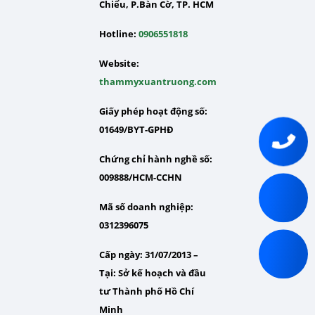
Chiểu, P.Bàn Cờ, TP. HCM
Hotline:
0906551818
Website:
thammyxuantruong.com
Giấy phép hoạt động số:
01649/BYT-GPHĐ
Chứng chỉ hành nghề số:
009888/HCM-CCHN
Mã số doanh nghiệp:
0312396075
Cấp ngày: 31/07/2013 –
Tại:
Sở kế hoạch và đầu
tư Thành phố Hồ Chí
Minh