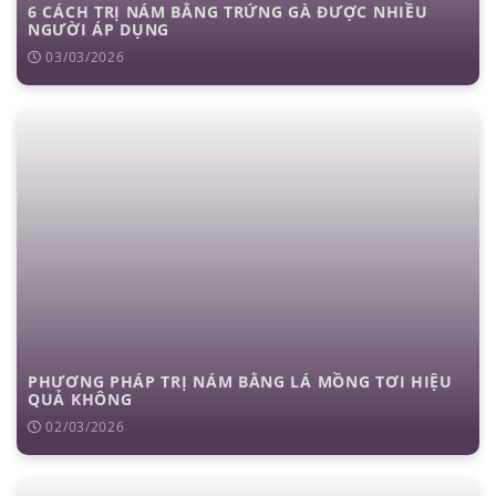
6 CÁCH TRỊ NÁM BẰNG TRỨNG GÀ ĐƯỢC NHIỀU
NGƯỜI ÁP DỤNG
03/03/2026
PHƯƠNG PHÁP TRỊ NÁM BẰNG LÁ MỒNG TƠI HIỆU
QUẢ KHÔNG
02/03/2026