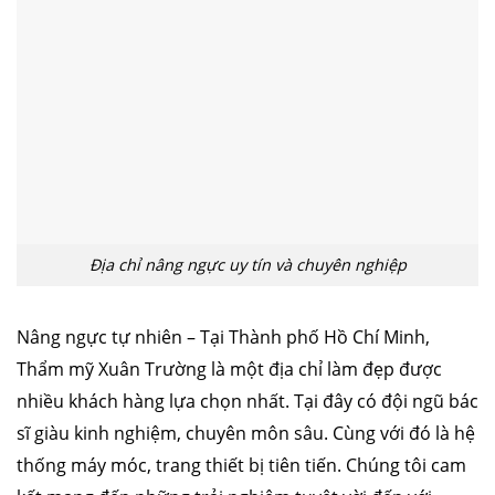
căng da mặt
nâng mũi cấu trúc
cắt mí
nhấn mí
đặt túi ngực
nâng ngực
hút mỡ
cấy mỡ
trẻ hóa da
Địa chỉ nâng ngực uy tín và chuyên nghiệp
Nâng ngực tự nhiên – Tại Thành phố Hồ Chí Minh,
Thẩm mỹ Xuân Trường là một địa chỉ làm đẹp được
nhiều khách hàng lựa chọn nhất. Tại đây có đội ngũ bác
sĩ giàu kinh nghiệm, chuyên môn sâu. Cùng với đó là hệ
thống máy móc, trang thiết bị tiên tiến. Chúng tôi cam