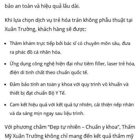
bảo an toàn và hiệu quả lâu dài.
Khi lựa chọn dịch vụ trẻ hóa trán không phẫu thuật tại
Xuân Trường, khách hàng sẽ được:
Thăm khám trực tiếp bởi bác sĩ có chuyên môn sâu, đưa
ra phác đồ cá nhân hóa.
Ứng dụng công nghệ hiện đại như tiêm filler, laser trẻ hóa,
điện di tinh chất theo chuẩn quốc tế.
Đảm bảo tính an toàn y khoa với quy trình vô khuẩn và
căng da mặt
nâng mũi cấu trúc
cắt mí
nhấn mí
thiết bị đạt chuẩn Bộ Y Tế.
đặt túi ngực
nâng ngực
hút mỡ
cấy mỡ
trẻ hóa da
Cam kết hiệu quả với kết quả tự nhiên, cải thiện nếp nhăn
và da sáng mịn ngay sau liệu trình.
Với phương châm “Đẹp tự nhiên – Chuẩn y khoa”, Thẩm
Mỹ Xuân Trường không chỉ mang đến kết quả thẩm mỹ