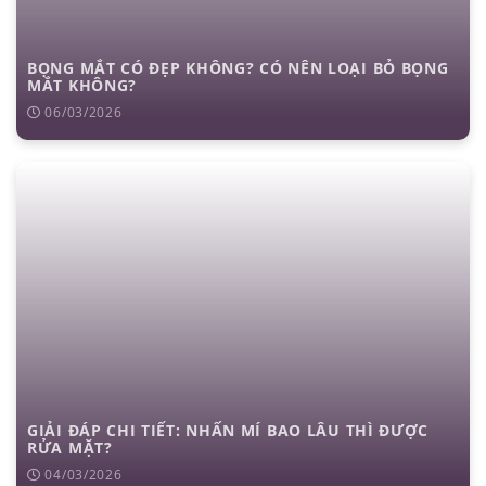
BỌNG MẮT CÓ ĐẸP KHÔNG? CÓ NÊN LOẠI BỎ BỌNG
MẮT KHÔNG?
06/03/2026
GIẢI ĐÁP CHI TIẾT: NHẤN MÍ BAO LÂU THÌ ĐƯỢC
RỬA MẶT?
04/03/2026