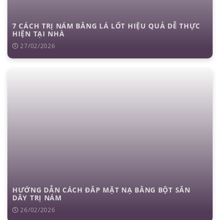
7 CÁCH TRỊ NÁM BẰNG LÁ LỐT HIỆU QUẢ DỄ THỰC
HIỆN TẠI NHÀ
27/02/2026
HƯỚNG DẪN CÁCH ĐẮP MẶT NẠ BẰNG BỘT SẮN
DÂY TRỊ NÁM
26/02/2026