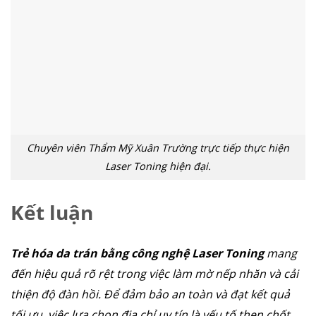
căng da mặt
nâng mũi cấu trúc
cắt mí
nhấn mí
Chuyên viên Thẩm Mỹ Xuân Trường trực tiếp thực hiện
đặt túi ngực
nâng ngực
hút mỡ
cấy mỡ
trẻ hóa da
Laser Toning hiện đại.
Kết luận
Trẻ hóa da trán bằng công nghệ Laser Toning
mang
đến hiệu quả rõ rệt trong việc làm mờ nếp nhăn và cải
thiện độ đàn hồi. Để đảm bảo an toàn và đạt kết quả
tối ưu, việc lựa chọn địa chỉ uy tín là yếu tố then chốt.