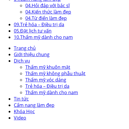
04.
Hỏi đáp với bác sĩ
04.
Kiến thức làm đẹp
04.
Từ điển làm đẹp
09.
Trẻ hóa – Điều trị da
05.
Đặt lịch tư vấn
10.
Thẩm mỹ dành cho nam
Trang chủ
Giới thiệu chung
Dịch vụ
Thẩm mỹ khuôn mặt
Thẩm mỹ không phẫu thuật
Thẩm mỹ vóc dáng
Trẻ hóa – Điều trị da
Thẩm mỹ dành cho nam
Tin tức
Cẩm nang làm đẹp
Khóa Học
Video