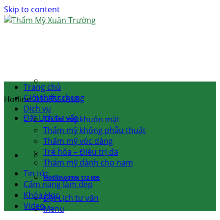
Skip to content
Trang chủ
Giới thiệu chung
Hotline:
0906551818
Dịch vụ
Đặt Lịch tư vấn
Thẩm mỹ khuôn mặt
Thẩm mỹ không phẫu thuật
Thẩm mỹ vóc dáng
Trẻ hóa – Điều trị da
Thẩm mỹ dành cho nam
Tin tức
Hotline
0906 172 005
Cẩm nang làm đẹp
Khóa Học
Đặt Lịch tư vấn
Video
Menu