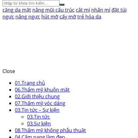
căng da mặt
nâng mũi cấu trúc
cắt mí
nhấn mí
đặt túi
ngực
nâng ngực
hút mỡ
cấy mỡ
trẻ hóa da
Close
01.
Trang chủ
06.
Thẩm mỹ khuôn mặt
02.
Giới thiệu chung
07.
Thẩm mỹ vóc dáng
03.
Tin tức – Sự kiện
03.
Tin tức
03.
Sự kiện
08.
Thẩm mỹ không phẫu thuật
04.
Cẩm nang làm đẹp