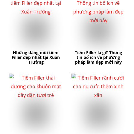
Những dáng môi tiêm
Tiêm Filler là gì? Thông
Filler đẹp nhất tại Xuân
tin bổ ích về phương
Trường
pháp làm đẹp mới này
căng da mặt
nâng mũi cấu trúc
cắt mí
nhấn mí
đặt túi ngực
nâng ngực
hút mỡ
cấy mỡ
trẻ hóa da