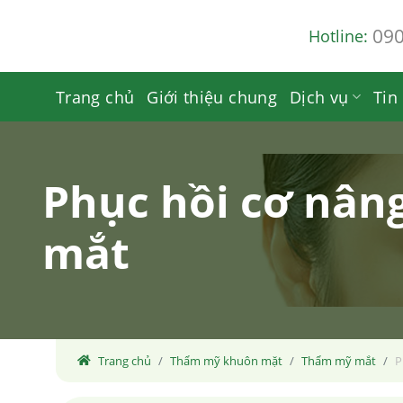
Skip
09
Hotline:
to
content
Trang chủ
Giới thiệu chung
Dịch vụ
Tin
Phục hồi cơ nâng
mắt
Trang chủ
Thẩm mỹ khuôn mặt
Thẩm mỹ mắt
P