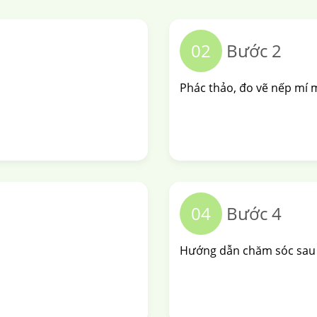
02
Bước 2
Phác thảo, đo vẽ nếp mí 
04
Bước 4
Hướng dẫn chăm sóc sau 