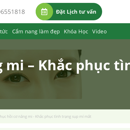
06551818
Đặt Lịch tư vấn
 tức
Cẩm nang làm đẹp
Khóa Học
Video
 mi – Khắc phục tì
hục hồi cơ nâng mi - Khắc phục tình trạng sụp mí mắt