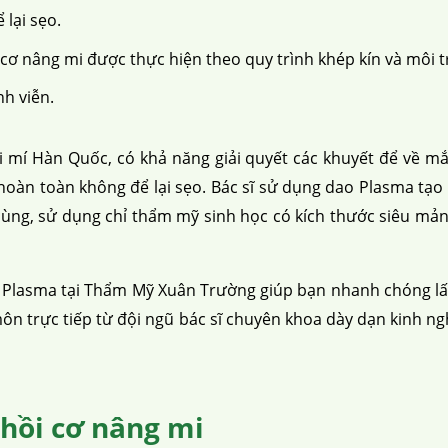
lại sẹo.
cấu trúc
cắt mí
nhấn mí
đặt túi ngực
nâng ngực
hút mỡ
cấy
cơ nâng mi được thực hiện theo quy trình khép kín và môi 
nh viễn.
 mí Hàn Quốc, có khả năng giải quyết các khuyết để về mắt
u hoàn toàn không để lại sẹo. Bác sĩ sử dụng dao Plasma t
cùng, sử dụng chỉ thẩm mỹ sinh học có kích thước siêu mả
 Plasma tại Thẩm Mỹ Xuân Trường
giúp bạn nhanh chóng lấy
ôn trực tiếp từ đội ngũ bác sĩ chuyên khoa dày dạn kinh 
 hồi cơ nâng mi