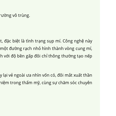
 mỡ
trẻ hóa da
trường vô trùng.
, đặc biệt là tình trạng sụp mí. Công nghệ này
ạo một đường rạch nhỏ hình thành vòng cung mí,
nh với độ bền gấp đôi chỉ thông thường tạo nếp
 lại vẻ ngoài ưa nhìn vốn có, đôi mắt xuất thần
nghiệm trong thẩm mỹ, cùng sự chăm sóc chuyên