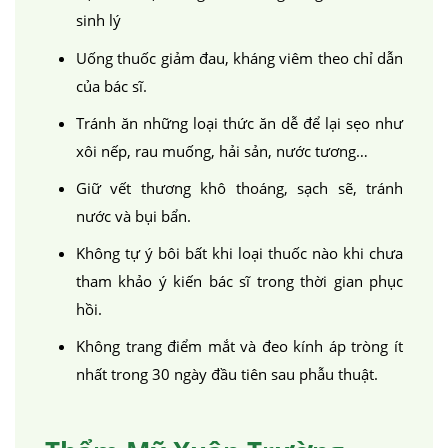
căng da mặt
nâng mũi cấu trúc
cắt mí
nhấn mí
sinh lý
đặt túi ngực
nâng ngực
hút mỡ
cấy mỡ
trẻ hóa da
Uống thuốc giảm đau, kháng viêm theo chỉ dẫn
của bác sĩ.
Tránh ăn những loại thức ăn dễ để lại sẹo như
xôi nếp, rau muống, hải sản, nước tương…
Giữ vết thương khô thoáng, sạch sẽ, tránh
nước và bụi bẩn.
Không tự ý bôi bất khi loại thuốc nào khi chưa
tham khảo ý kiến bác sĩ trong thời gian phục
hồi.
Không trang điểm mắt và đeo kính áp tròng ít
nhất trong 30 ngày đầu tiên sau phẫu thuật.