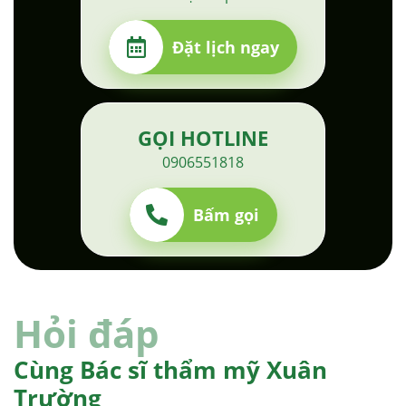
Đặt lịch ngay
GỌI HOTLINE
0906551818
Bấm gọi
Hỏi đáp
Cùng Bác sĩ thẩm mỹ Xuân
Trường