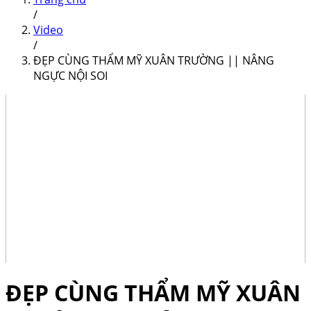
/
Video
/
ĐẸP CÙNG THẨM MỸ XUÂN TRƯỜNG || NÂNG
NGỰC NỘI SOI
ĐẸP CÙNG THẨM MỸ XUÂN