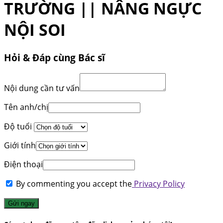
TRƯỜNG || NÂNG NGỰC
NỘI SOI
Hỏi & Đáp cùng Bác sĩ
Nội dung cần tư vấn
Tên anh/chị
Độ tuổi
Giới tính
Điện thoại
By commenting you accept the
Privacy Policy
Gửi ngay