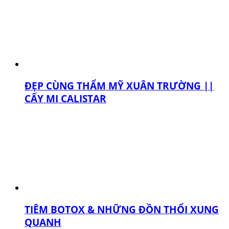
ĐẸP CÙNG THẨM MỸ XUÂN TRƯỜNG ||
CẤY MI CALISTAR
TIÊM BOTOX & NHỮNG ĐỒN THỔI XUNG
QUANH