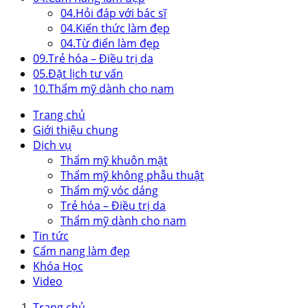
04.
Hỏi đáp với bác sĩ
04.
Kiến thức làm đẹp
04.
Từ điển làm đẹp
09.
Trẻ hóa – Điều trị da
05.
Đặt lịch tư vấn
10.
Thẩm mỹ dành cho nam
Trang chủ
Giới thiệu chung
Dịch vụ
Thẩm mỹ khuôn mặt
Thẩm mỹ không phẫu thuật
Thẩm mỹ vóc dáng
Trẻ hóa – Điều trị da
Thẩm mỹ dành cho nam
Tin tức
Cẩm nang làm đẹp
Khóa Học
Video
Trang chủ