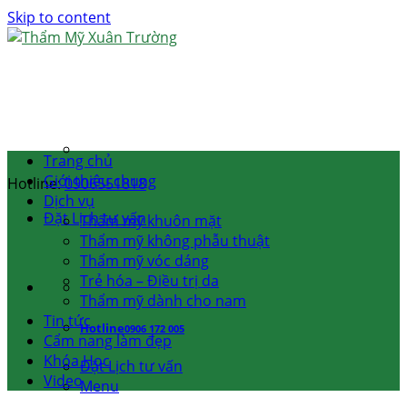
Skip to content
Trang chủ
Giới thiệu chung
Hotline:
0906551818
Dịch vụ
Đặt Lịch tư vấn
Thẩm mỹ khuôn mặt
Thẩm mỹ không phẫu thuật
Thẩm mỹ vóc dáng
Trẻ hóa – Điều trị da
Thẩm mỹ dành cho nam
Tin tức
Hotline
0906 172 005
Cẩm nang làm đẹp
Khóa Học
Đặt Lịch tư vấn
Video
Menu