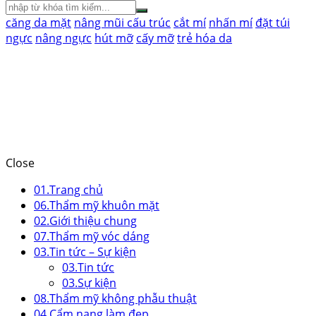
căng da mặt
nâng mũi cấu trúc
cắt mí
nhấn mí
đặt túi
ngực
nâng ngực
hút mỡ
cấy mỡ
trẻ hóa da
Close
01.
Trang chủ
06.
Thẩm mỹ khuôn mặt
02.
Giới thiệu chung
07.
Thẩm mỹ vóc dáng
03.
Tin tức – Sự kiện
03.
Tin tức
03.
Sự kiện
08.
Thẩm mỹ không phẫu thuật
04.
Cẩm nang làm đẹp