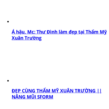
Á hậu, Mc: Thư Đình làm đẹp tại Thẩm Mỹ
Xuân Trường
ĐẸP CÙNG THẨM MỸ XUÂN TRƯỜNG ||
NÂNG MŨI SFORM