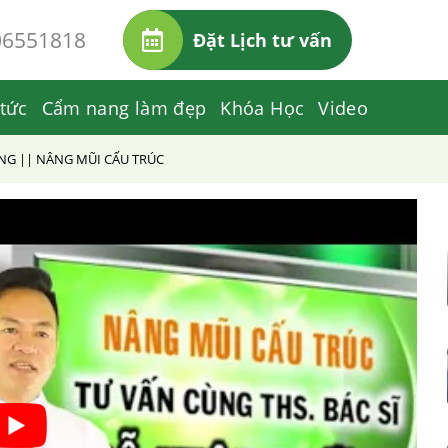
06551818
Đặt Lịch tư vấn
 tức
Cẩm nang làm đẹp
Khóa Học
Video
G || NÂNG MŨI CẤU TRÚC