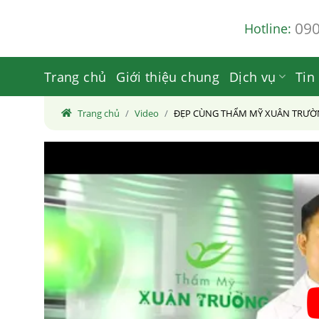
Skip
09
Hotline:
to
content
Trang chủ
Giới thiệu chung
Dịch vụ
Tin
Trang chủ
/
Video
/
ĐẸP CÙNG THẨM MỸ XUÂN TRƯỜN