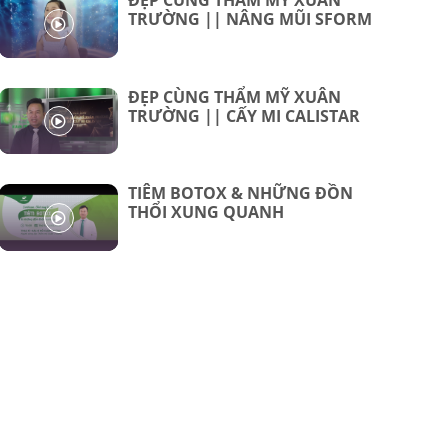
TRƯỜNG || NÂNG MŨI SFORM
ĐẸP CÙNG THẨM MỸ XUÂN
TRƯỜNG || CẤY MI CALISTAR
TIÊM BOTOX & NHỮNG ĐỒN
THỔI XUNG QUANH