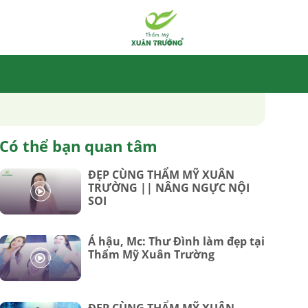
Có thể bạn quan tâm
ĐẸP CÙNG THẨM MỸ XUÂN
TRƯỜNG || NÂNG NGỰC NỘI
SOI
Á hậu, Mc: Thư Đình làm đẹp tại
Thẩm Mỹ Xuân Trường
ĐẸP CÙNG THẨM MỸ XUÂN