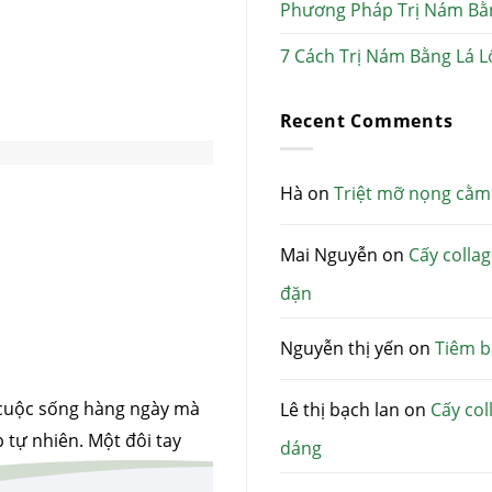
Phương Pháp Trị Nám Bằ
7 Cách Trị Nám Bằng Lá L
Recent Comments
Hà
on
Triệt mỡ nọng cằm
Mai Nguyễn
on
Cấy colla
đặn
Nguyễn thị yến
on
Tiêm b
g cuộc sống hàng ngày mà
Lê thị bạch lan
on
Cấy col
p tự nhiên. Một đôi tay
dáng
làn da mịn màng, móng