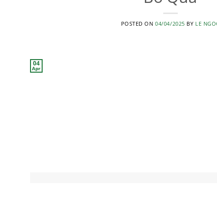
POSTED ON
04/04/2025
BY
LE NGO
căng da mặt
nâng mũi 
04
Apr