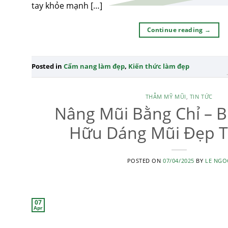
tay khỏe mạnh […]
Continue reading
→
Posted in
Cẩm nang làm đẹp
,
Kiến thức làm đẹp
THẪM MỸ MŨI
,
TIN TỨC
Nâng Mũi Bằng Chỉ – B
Hữu Dáng Mũi Đẹp T
POSTED ON
07/04/2025
BY
LE NGO
07
Apr