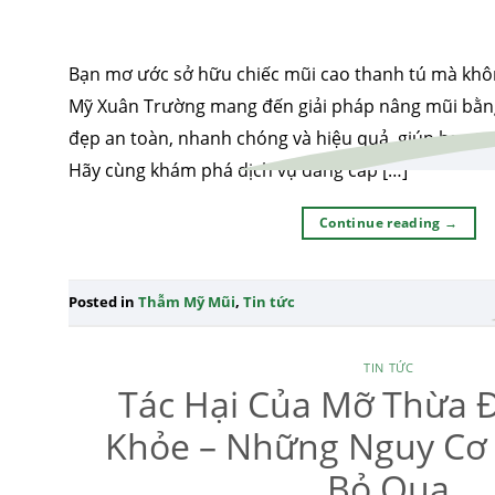
Bạn mơ ước sở hữu chiếc mũi cao thanh tú mà kh
Mỹ Xuân Trường mang đến giải pháp nâng mũi bằn
đẹp an toàn, nhanh chóng và hiệu quả, giúp bạn tự 
Hãy cùng khám phá dịch vụ đẳng cấp […]
Continue reading
→
Posted in
Thẫm Mỹ Mũi
,
Tin tức
TIN TỨC
Tác Hại Của Mỡ Thừa Đ
Khỏe – Những Nguy Cơ
Bỏ Qua