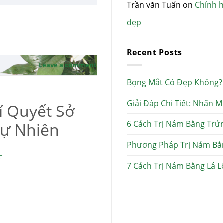
Trần văn Tuấn
on
Chỉnh h
đẹp
Recent Posts
Leave a comment
Bọng Mắt Có Đẹp Không? 
Giải Đáp Chi Tiết: Nhấn 
í Quyết Sở
6 Cách Trị Nám Bằng Trứ
ự Nhiên
Phương Pháp Trị Nám Bằ
C
7 Cách Trị Nám Bằng Lá L