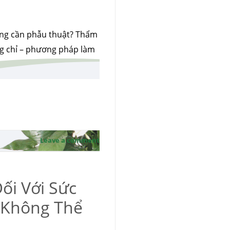
ông cần phẫu thuật? Thẩm
g chỉ – phương pháp làm
tin với diện mạo mới.
Leave a comment
ối Với Sức
 Không Thể