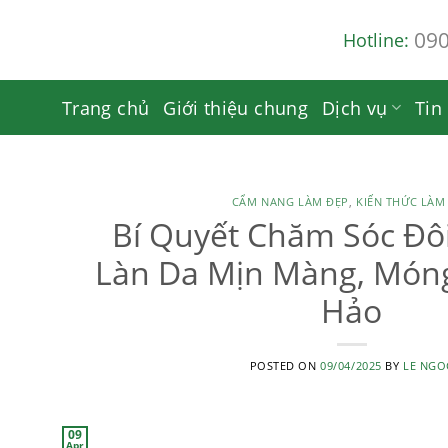
Skip
09
Hotline:
to
content
Trang chủ
Giới thiệu chung
Dịch vụ
Tin
CẨM NANG LÀM ĐẸP
,
KIẾN THỨC LÀM
Bí Quyết Chăm Sóc Đôi
Làn Da Mịn Màng, Món
Hảo
POSTED ON
09/04/2025
BY
LE NGO
09
Apr