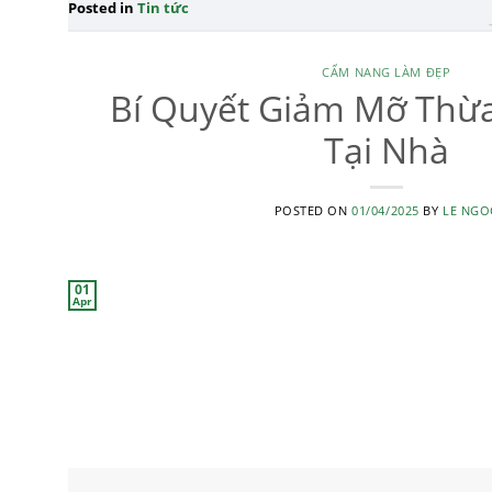
Posted in
Tin tức
CẨM NANG LÀM ĐẸP
Bí Quyết Giảm Mỡ Thừ
Tại Nhà
POSTED ON
01/04/2025
BY
LE NGO
01
Apr