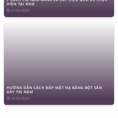
HIỆN TẠI NHÀ
27/02/2026
HƯỚNG DẪN CÁCH ĐẮP MẶT NẠ BẰNG BỘT SẮN
DÂY TRỊ NÁM
26/02/2026