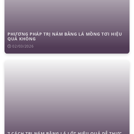
PHƯƠNG PHÁP TRỊ NÁM BẰNG LÁ MỒNG TƠI HIỆU
QUẢ KHÔNG
02/03/2026
7 CÁCH TRỊ NÁM BẰNG LÁ LỐT HIỆU QUẢ DỄ THỰC