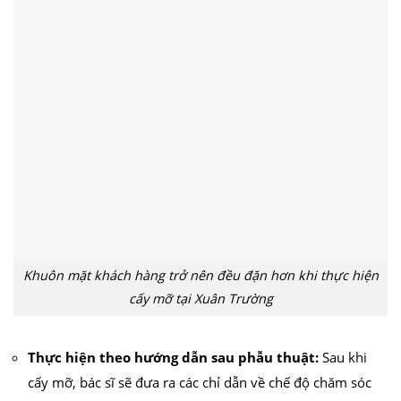
Khuôn mặt khách hàng trở nên đều đặn hơn khi thực hiện
cấy mỡ tại Xuân Trường
căng da mặt
nâng mũi cấu trúc
cắt mí
nhấn mí
Thực hiện theo hướng dẫn sau phẫu thuật:
Sau khi
đặt túi ngực
nâng ngực
hút mỡ
cấy mỡ
trẻ hóa da
cấy mỡ, bác sĩ sẽ đưa ra các chỉ dẫn về chế độ chăm sóc