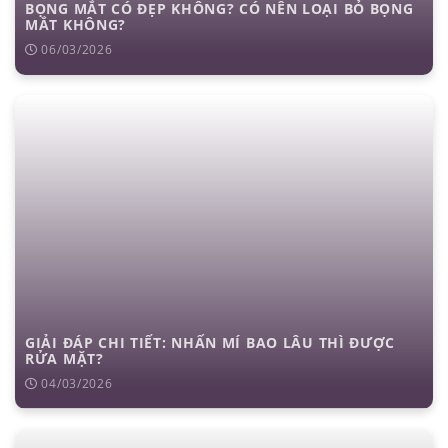
BỌNG MẮT CÓ ĐẸP KHÔNG? CÓ NÊN LOẠI BỎ BỌNG
MẮT KHÔNG?
06/03/2026
GIẢI ĐÁP CHI TIẾT: NHẤN MÍ BAO LÂU THÌ ĐƯỢC
RỬA MẶT?
04/03/2026