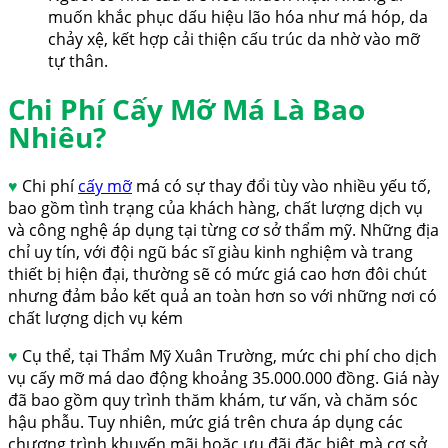
muốn khắc phục dấu hiệu lão hóa như má hóp, da
chảy xệ, kết hợp cải thiện cấu trúc da nhờ vào mỡ
tự thân.
Chi Phí Cấy Mỡ Má Là Bao
Nhiêu?
♥
Chi phí
cấy mỡ
má có sự thay đổi tùy vào nhiều yếu tố,
bao gồm tình trạng của khách hàng, chất lượng dịch vụ
và công nghệ áp dụng tại từng cơ sở thẩm mỹ. Những địa
chỉ uy tín, với đội ngũ bác sĩ giàu kinh nghiệm và trang
thiết bị hiện đại, thường sẽ có mức giá cao hơn đôi chút
nhưng đảm bảo kết quả an toàn hơn so với những nơi có
chất lượng dịch vụ kém
♥
Cụ thể, tại Thẩm Mỹ Xuân Trường, mức chi phí cho dịch
vụ cấy mỡ má dao động khoảng 35.000.000 đồng. Giá này
đã bao gồm quy trình thăm khám, tư vấn, và chăm sóc
hậu phẫu. Tuy nhiên, mức giá trên chưa áp dụng các
chương trình khuyến mãi hoặc ưu đãi đặc biệt mà cơ sở