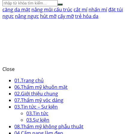
căng da mặt
nâng mũi cấu trúc
cắt mí
nhấn mí
đặt túi
ngực
nâng ngực
hút mỡ
cấy mỡ
trẻ hóa da
Close
01.
Trang chủ
06.
Thẩm mỹ khuôn mặt
02.
Giới thiệu chung
07.
Thẩm mỹ vóc dáng
03.
Tin tức – Sự kiện
03.
Tin tức
03.
Sự kiện
08.
Thẩm mỹ không phẫu thuật
04.
Cẩm nang làm đẹp