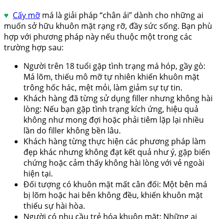
♥
Cấy mỡ
má là giải pháp “chân ái” dành cho những ai
muốn sở hữu khuôn mặt rạng rỡ, đầy sức sống. Bạn phù
hợp với phương pháp này nếu thuộc một trong các
trường hợp sau:
Người trên 18 tuổi gặp tình trạng má hóp, gầy gò:
Má lõm, thiếu mô mỡ tự nhiên khiến khuôn mặt
trông hốc hác, mệt mỏi, làm giảm sự tự tin.
Khách hàng đã từng sử dụng filler nhưng không hài
lòng: Nếu bạn gặp tình trạng kích ứng, hiệu quả
không như mong đợi hoặc phải tiêm lặp lại nhiều
lần do filler không bền lâu.
Khách hàng từng thực hiện các phương pháp làm
đẹp khác nhưng không đạt kết quả như ý, gặp biến
chứng hoặc cảm thấy không hài lòng với vẻ ngoài
hiện tại.
Đối tượng có khuôn mặt mất cân đối: Một bên má
bị lõm hoặc hai bên không đều, khiến khuôn mặt
thiếu sự hài hòa.
Người có nhu cầu trẻ hóa khuôn mặt: Những ai