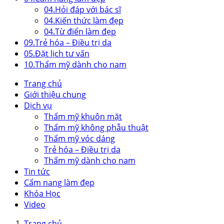
04.
Hỏi đáp với bác sĩ
04.
Kiến thức làm đẹp
04.
Từ điển làm đẹp
09.
Trẻ hóa – Điều trị da
05.
Đặt lịch tư vấn
10.
Thẩm mỹ dành cho nam
Trang chủ
Giới thiệu chung
Dịch vụ
Thẩm mỹ khuôn mặt
Thẩm mỹ không phẫu thuật
Thẩm mỹ vóc dáng
Trẻ hóa – Điều trị da
Thẩm mỹ dành cho nam
Tin tức
Cẩm nang làm đẹp
Khóa Học
Video
Trang chủ