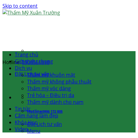
Skip to content
Trang chủ
Giới thiệu chung
Hotline:
0906551818
Dịch vụ
Đặt Lịch tư vấn
Thẩm mỹ khuôn mặt
Thẩm mỹ không phẫu thuật
Thẩm mỹ vóc dáng
Trẻ hóa – Điều trị da
Thẩm mỹ dành cho nam
Tin tức
Hotline
0906 172 005
Cẩm nang làm đẹp
Khóa Học
Đặt Lịch tư vấn
Video
Menu