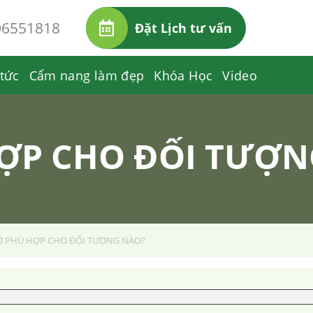
06551818
Đặt Lịch tư vấn
 tức
Cẩm nang làm đẹp
Khóa Học
Video
HỢP CHO ĐỐI TƯỢN
Ỡ PHÙ HỢP CHO ĐỐI TƯỢNG NÀO?