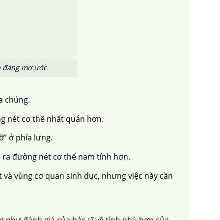
ọn đáng mơ ước
ủa chúng.
g nét cơ thể nhất quán hơn.
” ở phía lưng.
o ra đường nét cơ thể nam tính hơn.
 và vùng cơ quan sinh dục, nhưng việc này cần
g như đánh giá của bác sĩ về tính phù hợp của