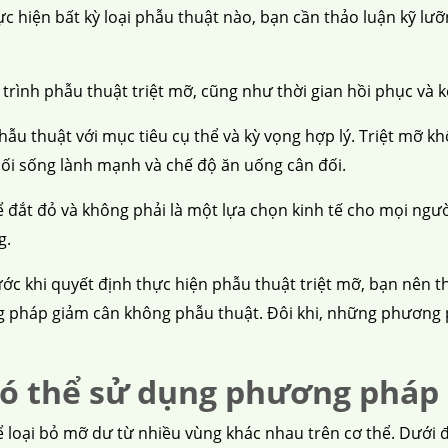
ực hiện bất kỳ loại phẫu thuật nào, bạn cần thảo luận kỹ lưỡ
á trình phẫu thuật triệt mỡ, cũng như thời gian hồi phục và 
phẫu thuật với mục tiêu cụ thể và kỳ vọng hợp lý. Triệt mỡ
i lối sống lành mạnh và chế độ ăn uống cân đối.
ể đắt đỏ và không phải là một lựa chọn kinh tế cho mọi ngườ
g.
ớc khi quyết định thực hiện phẫu thuật triệt mỡ, bạn nên
g pháp giảm cân không phẫu thuật. Đôi khi, những phương p
ể có thể sử dụng phương pháp
loại bỏ mỡ dư từ nhiều vùng khác nhau trên cơ thể. Dưới