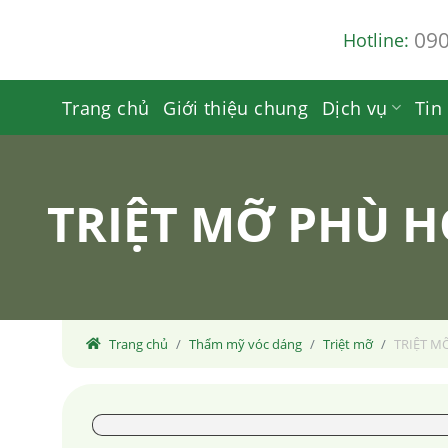
Skip
09
Hotline:
to
content
Trang chủ
Giới thiệu chung
Dịch vụ
Tin
TRIỆT MỠ PHÙ 
Trang chủ
Thẩm mỹ vóc dáng
Triệt mỡ
TRIỆT M