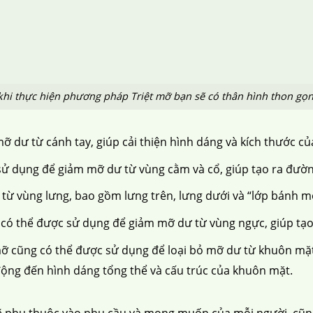
khi thực hiện phương pháp Triệt mỡ bạn sẽ có thân hình thon g
mỡ dư từ cánh tay, giúp cải thiện hình dáng và kích thước c
sử dụng để giảm mỡ dư từ vùng cằm và cổ, giúp tạo ra đườn
từ vùng lưng, bao gồm lưng trên, lưng dưới và “lớp bánh mỡ
mỡ có thể được sử dụng để giảm mỡ dư từ vùng ngực, giúp tạ
ỡ cũng có thể được sử dụng để loại bỏ mỡ dư từ khuôn mặt
động đến hình dáng tổng thể và cấu trúc của khuôn mặt.
 sẽ phụ thuộc vào nhu cầu và mong muốn của mỗi người, cũn