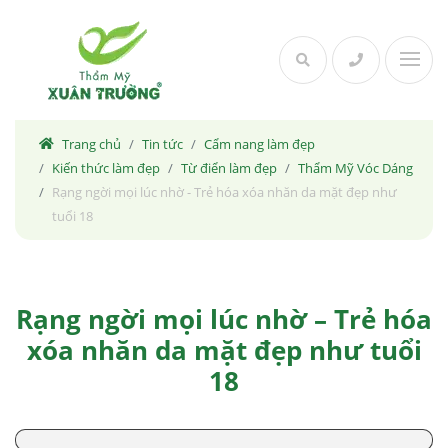
Skip
to
content
Trang chủ
Tin tức
Cẩm nang làm đẹp
Kiến thức làm đẹp
Từ điển làm đẹp
Thẩm Mỹ Vóc Dáng
Rạng ngời mọi lúc nhờ - Trẻ hóa xóa nhăn da mặt đẹp như
tuổi 18
Rạng ngời mọi lúc nhờ – Trẻ hóa
xóa nhăn da mặt đẹp như tuổi
18