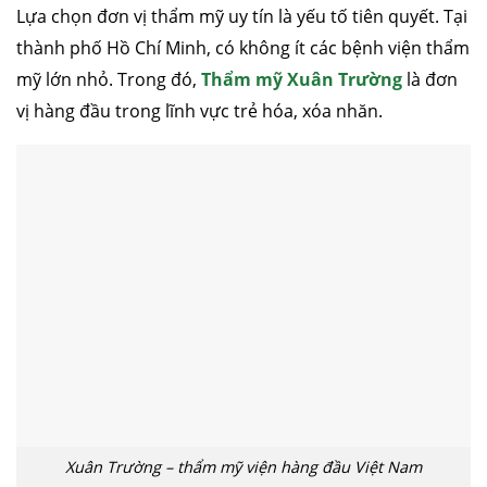
Lựa chọn đơn vị thẩm mỹ uy tín là yếu tố tiên quyết. Tại
thành phố Hồ Chí Minh, có không ít các bệnh viện thẩm
mỹ lớn nhỏ. Trong đó,
Thẩm mỹ Xuân Trường
là đơn
căng da mặt
nâng mũi cấu trúc
cắt mí
nhấn mí
vị hàng đầu trong lĩnh vực trẻ hóa, xóa nhăn.
đặt túi ngực
nâng ngực
hút mỡ
cấy mỡ
trẻ hóa da
Xuân Trường – thẩm mỹ viện hàng đầu Việt Nam