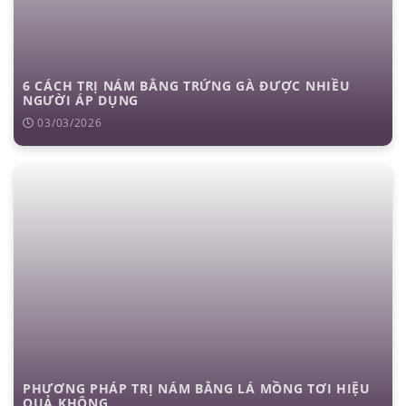
6 CÁCH TRỊ NÁM BẰNG TRỨNG GÀ ĐƯỢC NHIỀU
NGƯỜI ÁP DỤNG
03/03/2026
PHƯƠNG PHÁP TRỊ NÁM BẰNG LÁ MỒNG TƠI HIỆU
QUẢ KHÔNG