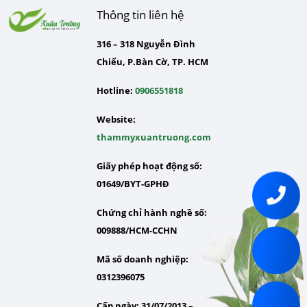
Thông tin liên hệ
316 – 318 Nguyễn Đình
Chiểu, P.Bàn Cờ, TP. HCM
Hotline:
0906551818
Website:
thammyxuantruong.com
Giấy phép hoạt động số:
01649/BYT-GPHĐ
Chứng chỉ hành nghề số:
009888/HCM-CCHN
Mã số doanh nghiệp:
0312396075
Cấp ngày: 31/07/2013 –