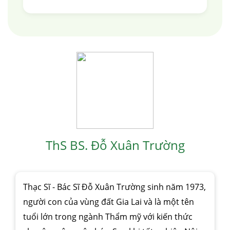
ThS BS. Đỗ Xuân Trường
căng da mặt
nâng mũi cấu trúc
cắt mí
nhấn mí
đặt túi ngực
nâng ngực
hút mỡ
cấy mỡ
trẻ hóa da
Thạc Sĩ - Bác Sĩ Đỗ Xuân Trường sinh năm 1973,
người con của vùng đất Gia Lai và là một tên
tuổi lớn trong ngành Thẩm mỹ với kiến thức