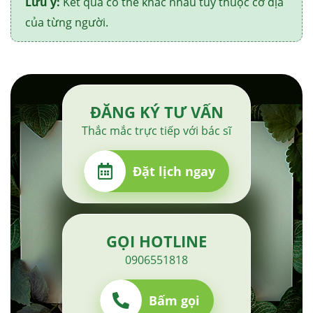
Lưu ý:
Kết quả có thể khác nhau tuỳ thuộc cơ địa
của từng người.
ĐĂNG KÝ TƯ VẤN
Thắc mắc trực tiếp với bác sĩ
Đặt lịch ngay
GỌI HOTLINE
0906551818
Bấm gọi