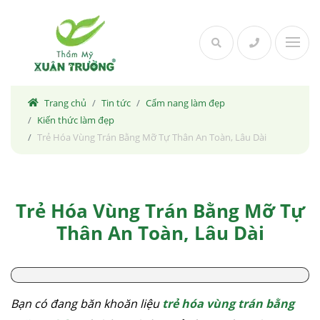
Skip
to
content
Trang chủ
Tin tức
Cẩm nang làm đẹp
Kiến thức làm đẹp
Trẻ Hóa Vùng Trán Bằng Mỡ Tự Thân An Toàn, Lâu Dài
Trẻ Hóa Vùng Trán Bằng Mỡ Tự
Thân An Toàn, Lâu Dài
Bạn có đang băn khoăn liệu
trẻ hóa vùng trán bằng