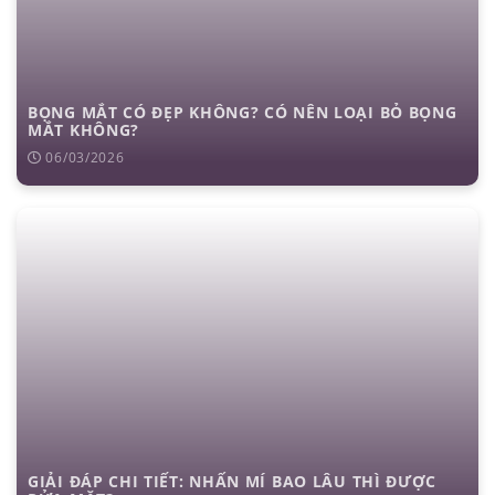
BỌNG MẮT CÓ ĐẸP KHÔNG? CÓ NÊN LOẠI BỎ BỌNG
MẮT KHÔNG?
06/03/2026
GIẢI ĐÁP CHI TIẾT: NHẤN MÍ BAO LÂU THÌ ĐƯỢC