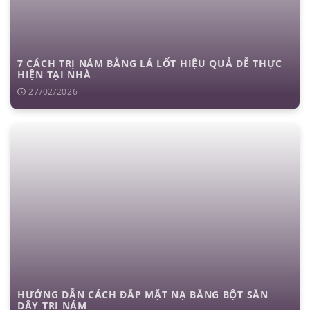
7 CÁCH TRỊ NÁM BẰNG LÁ LỐT HIỆU QUẢ DỄ THỰC
HIỆN TẠI NHÀ
27/02/2026
HƯỚNG DẪN CÁCH ĐẮP MẶT NẠ BẰNG BỘT SẮN
DÂY TRỊ NÁM