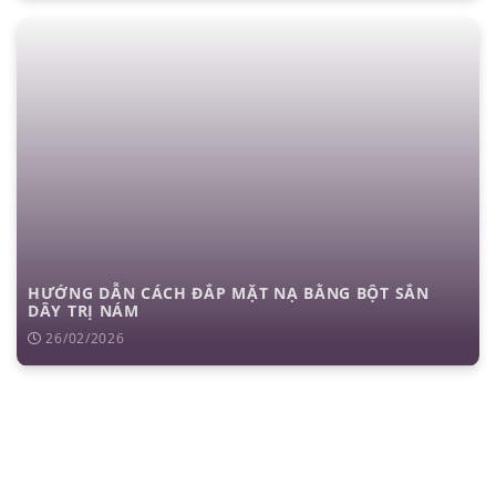
HƯỚNG DẪN CÁCH ĐẮP MẶT NẠ BẰNG BỘT SẮN
DÂY TRỊ NÁM
26/02/2026