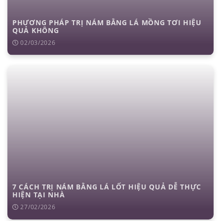
PHƯƠNG PHÁP TRỊ NÁM BẰNG LÁ MỒNG TƠI HIỆU
QUẢ KHÔNG
02/03/2026
7 CÁCH TRỊ NÁM BẰNG LÁ LỐT HIỆU QUẢ DỄ THỰC
HIỆN TẠI NHÀ
27/02/2026