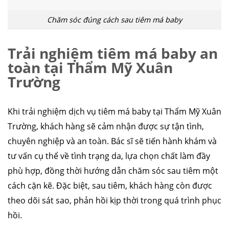
Chăm sóc đúng cách sau tiêm má baby
Trải nghiệm tiêm má baby an
toàn tại Thẩm Mỹ Xuân
Trường
Khi trải nghiệm dịch vụ tiêm má baby tại Thẩm Mỹ Xuân
Trường, khách hàng sẽ cảm nhận được sự tận tình,
chuyên nghiệp và an toàn. Bác sĩ sẽ tiến hành khám và
tư vấn cụ thể về tình trạng da, lựa chọn chất làm đầy
phù hợp, đồng thời hướng dẫn chăm sóc sau tiêm một
căng da mặt
nâng mũi cấu trúc
cắt mí
nhấn mí
cách cặn kẽ. Đặc biệt, sau tiêm, khách hàng còn được
đặt túi ngực
nâng ngực
hút mỡ
cấy mỡ
trẻ hóa da
theo dõi sát sao, phản hồi kịp thời trong quá trình phục
hồi.