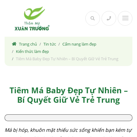
Skip
to
content
Trang chủ
Tin tức
Cẩm nang làm đẹp
Kiến thức làm đẹp
Tiêm Má Baby Đẹp Tự Nhiên – Bí Quyết Giữ Vẻ Trẻ Trung
Tiêm Má Baby Đẹp Tự Nhiên –
Bí Quyết Giữ Vẻ Trẻ Trung
Má bị hóp, khuôn mặt thiếu sức sống khiến bạn kém tự