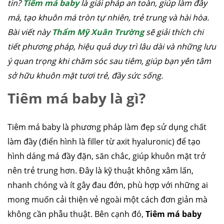
tin?
Tiêm má baby
là giải pháp an toàn, giúp làm đầy
má, tạo khuôn má tròn tự nhiên, trẻ trung và hài hòa.
Bài viết này
Thẩm Mỹ Xuân Trường
sẽ giải thích chi
tiết phương pháp, hiệu quả duy trì lâu dài và những lưu
ý quan trọng khi chăm sóc sau tiêm, giúp bạn yên tâm
sở hữu khuôn mặt tươi trẻ, đầy sức sống.
Tiêm má baby là gì?
Tiêm má baby là phương pháp làm đẹp sử dụng chất
làm đầy (điển hình là filler từ axit hyaluronic) để tạo
hình dáng má đầy đặn, săn chắc, giúp khuôn mặt trở
nên trẻ trung hơn. Đây là kỹ thuật không xâm lấn,
nhanh chóng và ít gây đau đớn, phù hợp với những ai
mong muốn cải thiện vẻ ngoài một cách đơn giản mà
không cần phẫu thuật. Bên cạnh đó,
Tiêm má baby