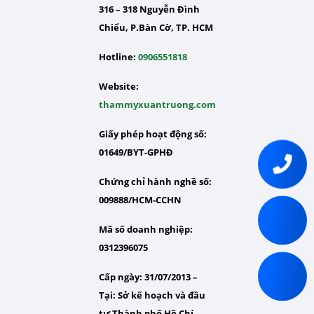
316 – 318 Nguyễn Đình
Chiểu, P.Bàn Cờ, TP. HCM
Hotline:
0906551818
Website:
thammyxuantruong.com
Giấy phép hoạt động số:
01649/BYT-GPHĐ
Chứng chỉ hành nghề số:
009888/HCM-CCHN
Mã số doanh nghiệp:
0312396075
Cấp ngày: 31/07/2013 –
Tại:
Sở kế hoạch và đầu
tư Thành phố Hồ Chí