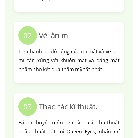
căng da mặt
nâng mũi cấu trúc
cắt mí
nhấn mí
đặt túi ngực
nâng ngực
hút mỡ
cấy mỡ
trẻ hóa da
02
Vẽ lằn mi
Tiến hành đo độ rộng của mi mắt và vẽ lằn
mi cân xứng với khuôn mặt và dáng mắt
nhằm cho kết quả thẩm mỹ tốt nhất.
03
Thao tác kĩ thuật.
Bác sĩ chuyên môn tiến hành các thủ thuật
phẫu thuật cắt mí Queen Eyes, nhấn mí