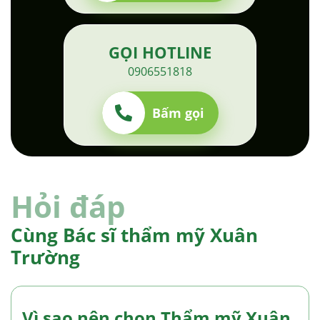
GỌI HOTLINE
0906551818
Bấm gọi
Hỏi đáp
Cùng Bác sĩ thẩm mỹ Xuân
Trường
Vì sao nên chọn Thẩm mỹ Xuân