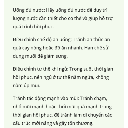
Uống đủ nước: Hãy uống đủ nước để duy trì
lượng nước cần thiết cho cơ thể và giúp hỗ trợ
quá trình hồi phục.
Điều chỉnh chế độ ăn uống: Tránh ăn thức ăn
quá cay nóng hoặc đồ ăn nhanh. Hạn chế sử
căng da mặt
nâng mũi cấu trúc
cắt mí
nhấn mí
dụng muối để giảm sưng.
đặt túi ngực
nâng ngực
hút mỡ
cấy mỡ
trẻ hóa da
Điều chỉnh tư thế khi ngủ: Trong suốt thời gian
hồi phục, nên ngủ ở tư thế nằm ngửa, không
nằm úp mũi.
Tránh tác động mạnh vào mũi: Tránh chạm,
nhổ mũi mạnh hoặc thổi mũi quá mạnh trong
thời gian hồi phục, để tránh làm di chuyển các
cấu trúc mới nâng và gây tổn thương.