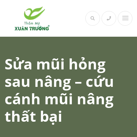
Skip
to
content
Sửa mũi hỏng
sau nâng – cứu
cánh mũi nâng
thất bại