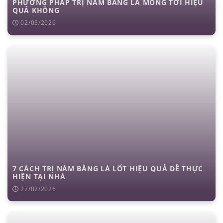
PHƯƠNG PHÁP TRỊ NÁM BẰNG LÁ MỒNG TƠI HIỆU
QUẢ KHÔNG
02/03/2026
7 CÁCH TRỊ NÁM BẰNG LÁ LỐT HIỆU QUẢ DỄ THỰC
HIỆN TẠI NHÀ
27/02/2026