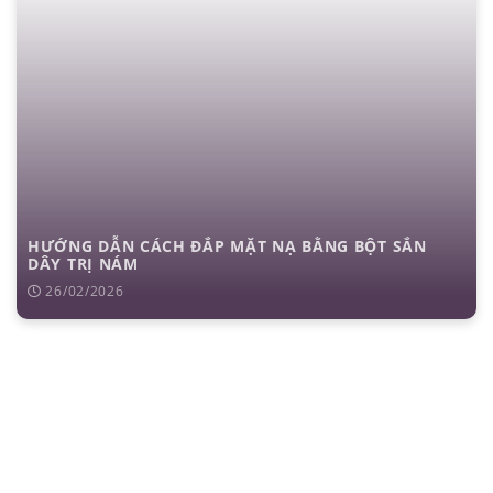
HƯỚNG DẪN CÁCH ĐẮP MẶT NẠ BẰNG BỘT SẮN
DÂY TRỊ NÁM
26/02/2026