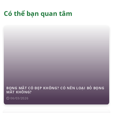
Có thể bạn quan tâm
căng da mặt
nâng mũi cấu trúc
cắt mí
nhấn mí
đặt túi ngực
nâng ngực
hút mỡ
cấy mỡ
trẻ hóa da
BỌNG MẮT CÓ ĐẸP KHÔNG? CÓ NÊN LOẠI BỎ BỌNG
MẮT KHÔNG?
06/03/2026