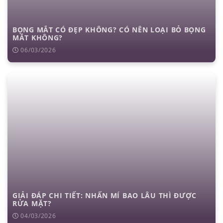
BỌNG MẮT CÓ ĐẸP KHÔNG? CÓ NÊN LOẠI BỎ BỌNG
MẮT KHÔNG?
06/03/2026
GIẢI ĐÁP CHI TIẾT: NHẤN MÍ BAO LÂU THÌ ĐƯỢC
RỬA MẶT?
04/03/2026