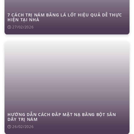
7 CÁCH TRỊ NÁM BẰNG LÁ LỐT HIỆU QUẢ DỄ THỰC
HIỆN TẠI NHÀ
27/02/2026
HƯỚNG DẪN CÁCH ĐẮP MẶT NẠ BẰNG BỘT SẮN
DÂY TRỊ NÁM
26/02/2026