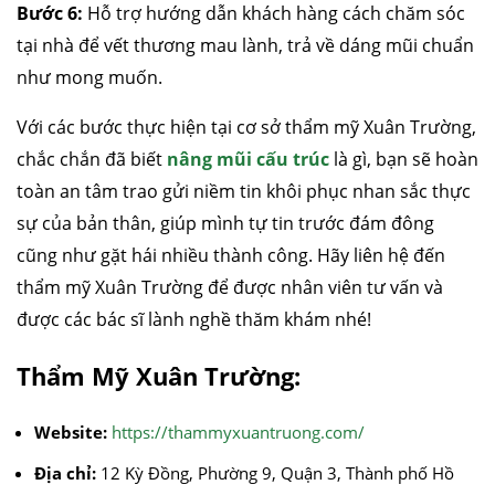
Bước 6:
Hỗ trợ hướng dẫn khách hàng cách chăm sóc
tại nhà để vết thương mau lành, trả về dáng mũi chuẩn
như mong muốn.
Với các bước thực hiện tại cơ sở thẩm mỹ Xuân Trường,
chắc chắn đã biết
nâng mũi cấu trúc
là gì, bạn sẽ hoàn
toàn an tâm trao gửi niềm tin khôi phục nhan sắc thực
căng da mặt
nâng mũi cấu trúc
cắt mí
nhấn mí
sự của bản thân, giúp mình tự tin trước đám đông
đặt túi ngực
nâng ngực
hút mỡ
cấy mỡ
trẻ hóa da
cũng như gặt hái nhiều thành công. Hãy liên hệ đến
thẩm mỹ Xuân Trường để được nhân viên tư vấn và
được các bác sĩ lành nghề thăm khám nhé!
Thẩm Mỹ Xuân Trường:
Website:
https://thammyxuantruong.com/
Địa chỉ:
12 Kỳ Đồng, Phường 9, Quận 3, Thành phố Hồ