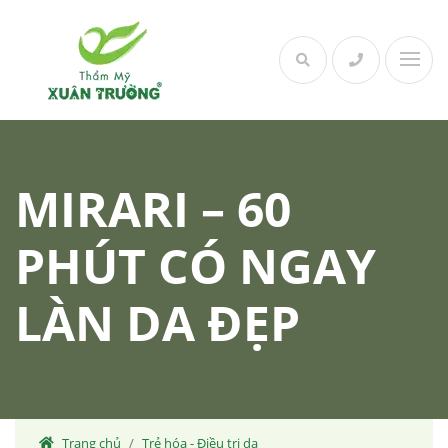
Skip
to
content
MIRARI – 60
PHÚT CÓ NGAY
LÀN DA ĐẸP
Trang chủ
Trẻ hóa - Điều trị da