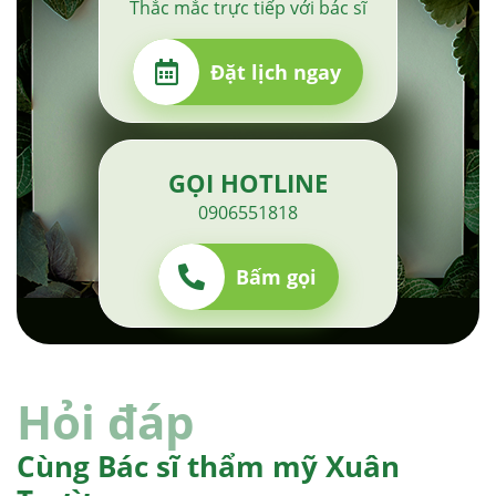
Thắc mắc trực tiếp với bác sĩ
Đặt lịch ngay
GỌI HOTLINE
0906551818
Bấm gọi
Hỏi đáp
Cùng Bác sĩ thẩm mỹ Xuân