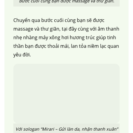
Bước cuối cùng bạn được massage và thư giãn.
Chuyển qua bước cuối cùng bạn sẽ được
massage và thư giãn, tại đây cùng với âm thanh
nhẹ nhàng máy xông hơi hương trúc giúp tinh
thần bạn được thoải mái, lan tỏa niềm lạc quan
yêu đời.
căng da mặt
nâng mũi cấu trúc
cắt mí
nhấn mí
đặt túi ngực
nâng ngực
hút mỡ
cấy mỡ
trẻ hóa da
Với sologan “Mirari – Gửi làn da, nhận thanh xuân”