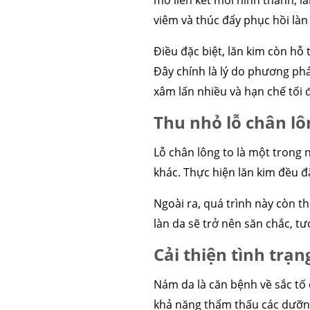
mô liên kết mới hình thành, l
viêm và thúc đẩy phục hồi là
căng da mặt
nâng mũi 
Điều đặc biệt, lăn kim còn hỗ
Đây chính là lý do phương ph
xâm lấn nhiều và hạn chế tối 
Thu nhỏ lỗ chân lô
Lỗ chân lông to là một trong 
khác. Thực hiện lăn kim đều đặ
Ngoài ra, quá trình này còn t
làn da sẽ trở nên săn chắc, t
Cải thiện tình trạ
Nám da là căn bệnh về sắc tố 
khả năng thẩm thấu các dưỡng 