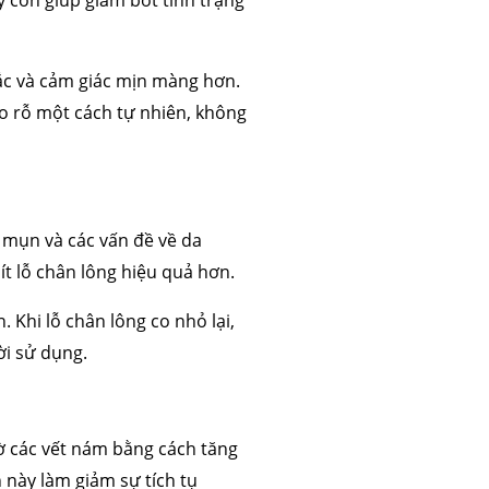
y còn giúp giảm bớt tình trạng
 mỡ
trẻ hóa da
sắc và cảm giác mịn màng hơn.
o rỗ một cách tự nhiên, không
 mụn và các vấn đề về da
hít lỗ chân lông hiệu quả hơn.
Khi lỗ chân lông co nhỏ lại,
ời sử dụng.
mờ các vết nám bằng cách tăng
 này làm giảm sự tích tụ