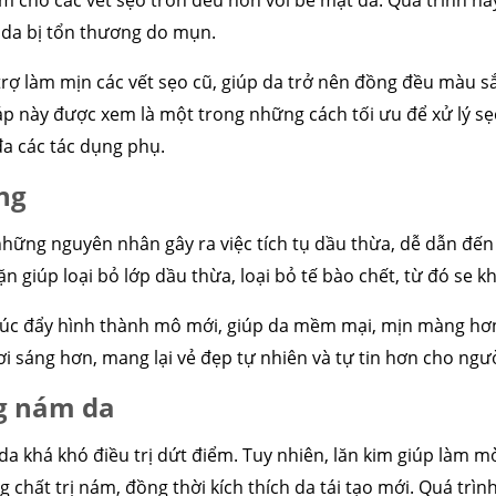
àm cho các vết sẹo trơn đều hơn với bề mặt da. Quá trình nà
n da bị tổn thương do mụn.
cấu trúc
cắt mí
nhấn mí
đặt túi ngực
nâng ngực
hút mỡ
cấy
 trợ làm mịn các vết sẹo cũ, giúp da trở nên đồng đều màu 
áp này được xem là một trong những cách tối ưu để xử lý sẹ
đa các tác dụng phụ.
ng
những nguyên nhân gây ra việc tích tụ dầu thừa, dễ dẫn đến
n giúp loại bỏ lớp dầu thừa, loại bỏ tế bào chết, từ đó se k
húc đẩy hình thành mô mới, giúp da mềm mại, mịn màng hơn. 
ươi sáng hơn, mang lại vẻ đẹp tự nhiên và tự tin hơn cho ngư
ng nám da
da khá khó điều trị dứt điểm. Tuy nhiên, lăn kim giúp làm 
chất trị nám, đồng thời kích thích da tái tạo mới. Quá trình