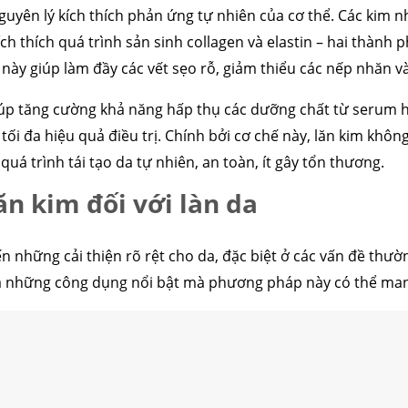
guyên lý kích thích phản ứng tự nhiên của cơ thể. Các kim n
ích thích quá trình sản sinh collagen và elastin – hai thành
u này giúp làm đầy các vết sẹo rỗ, giảm thiểu các nếp nhăn v
giúp tăng cường khả năng hấp thụ các dưỡng chất từ serum 
 tối đa hiệu quả điều trị. Chính bởi cơ chế này, lăn kim khô
uá trình tái tạo da tự nhiên, an toàn, ít gây tổn thương.
ăn kim đối với làn da
ến những cải thiện rõ rệt cho da, đặc biệt ở các vấn đề thườ
là những công dụng nổi bật mà phương pháp này có thể mang