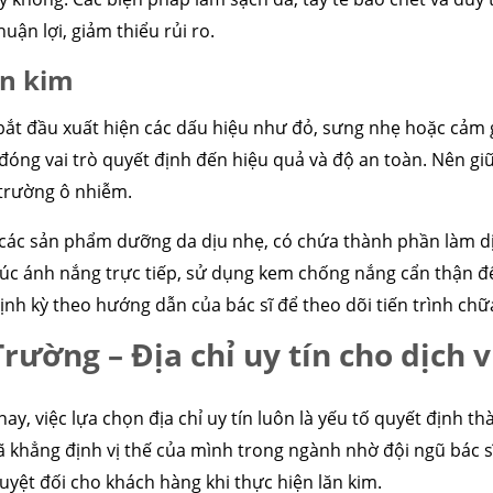
uận lợi, giảm thiểu rủi ro.
ăn kim
ể bắt đầu xuất hiện các dấu hiệu như đỏ, sưng nhẹ hoặc cảm
đóng vai trò quyết định đến hiệu quả và độ an toàn. Nên giữ
 trường ô nhiễm.
 các sản phẩm dưỡng da dịu nhẹ, có chứa thành phần làm d
 xúc ánh nắng trực tiếp, sử dụng kem chống nắng cẩn thận 
ịnh kỳ theo hướng dẫn của bác sĩ để theo dõi tiến trình chữ
ường – Địa chỉ uy tín cho dịch v
ay, việc lựa chọn địa chỉ uy tín luôn là yếu tố quyết định t
khẳng định vị thế của mình trong ngành nhờ đội ngũ bác sĩ 
tuyệt đối cho khách hàng khi thực hiện lăn kim.