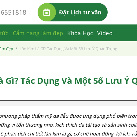
06551818
Đặt Lịch tư vấn
 tức
Cẩm nang làm đẹp
Khóa Học
Video
làm đẹp
Lăn Kim Là Gì? Tác Dụng Và Một Số Lưu Ý Quan Trọng
à Gì? Tác Dụng Và Một Số Lưu Ý 
phương pháp thẩm mỹ da liễu được ứng dụng phổ biến trong
hững vi tổn thương nhỏ, kích thích da tái tạo và sản sinh coll
ẽ phân tích chi tiết lăn kim là gì, cơ chế hoạt động, lợi ích,