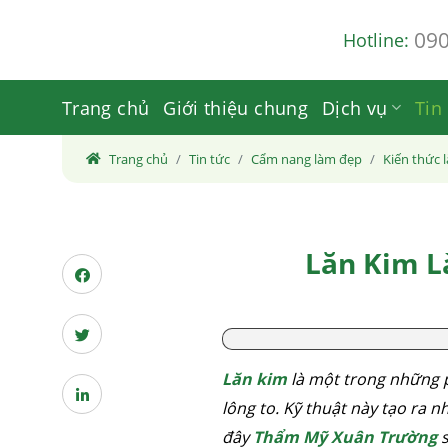
Skip
09
Hotline:
to
content
Trang chủ
Giới thiệu chung
Dịch vụ
Tin
Trang chủ
Tin tức
Cẩm nang làm đẹp
Kiến thức 
Lăn Kim L
Lăn kim
là một trong những 
lông to. Kỹ thuật này tạo ra n
đây
Thẩm Mỹ Xuân Trường
s