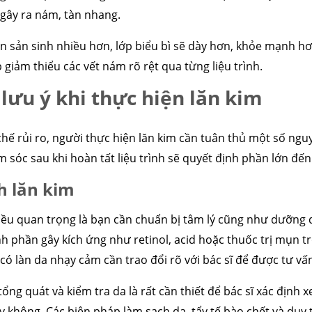
gây ra nám, tàn nhang.
tin sản sinh nhiều hơn, lớp biểu bì sẽ dày hơn, khỏe mạnh hơ
giảm thiểu các vết nám rõ rệt qua từng liệu trình.
lưu ý khi thực hiện lăn kim
ế rủi ro, người thực hiện lăn kim cần tuân thủ một số nguy
m sóc sau khi hoàn tất liệu trình sẽ quyết định phần lớn đến
h lăn kim
điều quan trọng là bạn cần chuẩn bị tâm lý cũng như dưỡng 
phần gây kích ứng như retinol, acid hoặc thuốc trị mụn tr
 có làn da nhạy cảm cần trao đổi rõ với bác sĩ để được tư v
tổng quát và kiểm tra da là rất cần thiết để bác sĩ xác định
không. Các biện pháp làm sạch da, tẩy tế bào chết và duy 