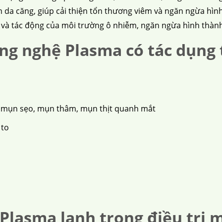
làm da căng, giúp cải thiện tổn thương viêm và ngăn ngừa h
n và tác động của môi trường ô nhiễm, ngăn ngừa hình thà
ông nghệ Plasma có tác dụng 
, mụn sẹo, mụn thâm, mụn thịt quanh mắt
 to
 Plasma lạnh trong điều trị 