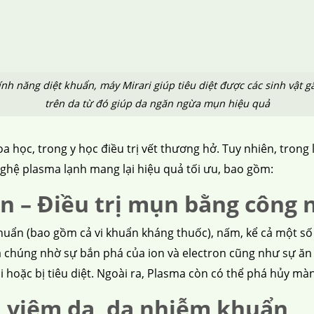
ính năng diệt khuẩn, máy Mirari giúp tiêu diệt được các sinh vật g
trên da từ đó giúp da ngăn ngừa mụn hiệu quả
oa học, trong y học điều trị vết thương hở. Tuy nhiên, tro
nghệ plasma lạnh mang lại hiệu quả tối ưu, bao gồm:
ẩn – Điều trị mụn bằng công
khuẩn (bao gồm cả vi khuẩn kháng thuốc), nấm, kể cả một số v
a chúng nhờ sự bắn phá của ion và electron cũng như sự ăn
ại hoặc bị tiêu diệt. Ngoài ra, Plasma còn có thể phá hủy màn
, viêm da, da nhiễm khuẩn