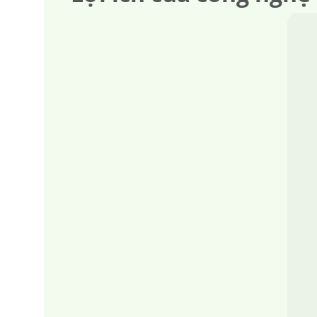
căng da mặt
nâng mũi 