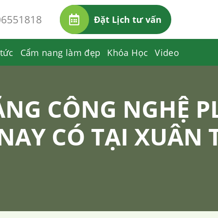
06551818
Đặt Lịch tư vấn
 tức
Cẩm nang làm đẹp
Khóa Học
Video
BẰNG CÔNG NGHỆ 
 NAY CÓ TẠI XUÂN