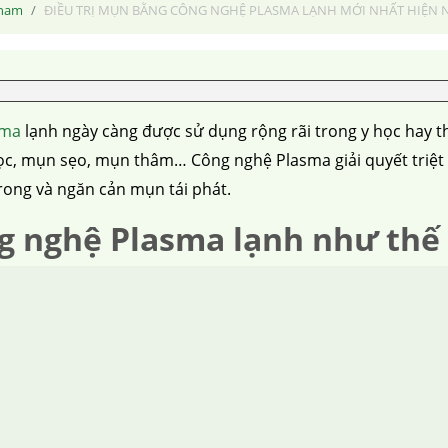
 nam
ĐIỀU TRỊ MỤN BẰNG CÔNG NGHỆ PLASMA LẠNH MỚI NHẤT HIỆN N
sma
lạnh ngày càng được sử dụng rộng rãi trong y học hay t
c, mụn sẹo, mụn thâm… Công nghệ Plasma giải quyết triệt
rong và ngăn cản mụn tái phát.
g nghệ Plasma lạnh như thế