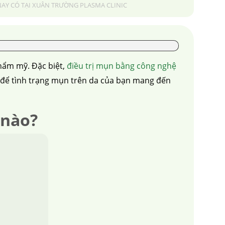
AY CÓ TẠI XUÂN TRƯỜNG PLASMA CLINIC
hẩm mỹ. Đặc biệt,
điều trị mụn bằng công nghệ
 để tình trạng mụn trên da của bạn mang đến
 nào?