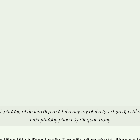
à phương pháp làm đẹp mới hiện nay tuy nhiên lựa chọn địa chỉ u
hiện phương pháp này rất quan trọng
h tiếng tốt và đáng tin cậy. Tìm hiểu về cơ sở y tế, đánh giá