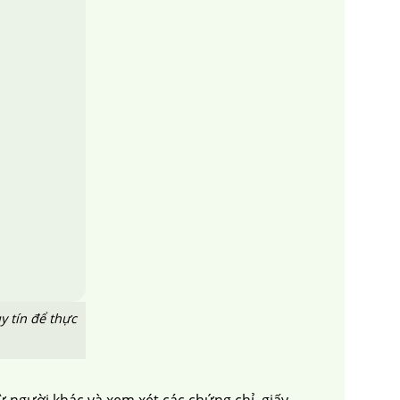
y tín để thực
 từ người khác và xem xét các chứng chỉ, giấy