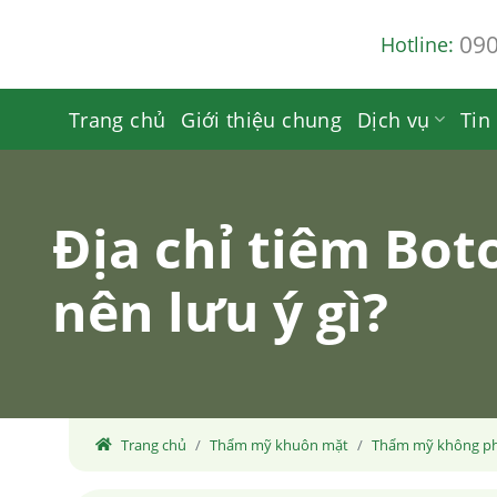
Skip
09
Hotline:
to
content
Trang chủ
Giới thiệu chung
Dịch vụ
Tin
Địa chỉ tiêm Bot
nên lưu ý gì?
Trang chủ
Thẩm mỹ khuôn mặt
Thẩm mỹ không ph