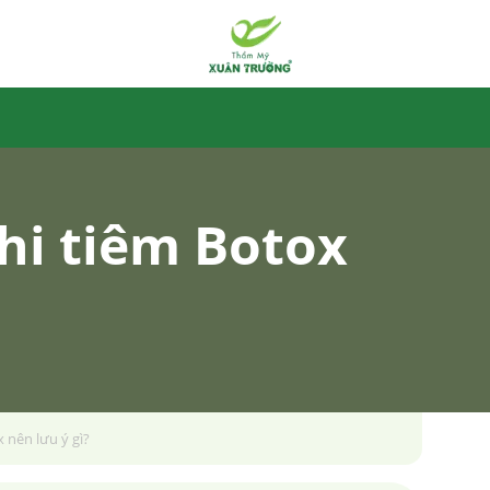
khi tiêm Botox
 nên lưu ý gì?