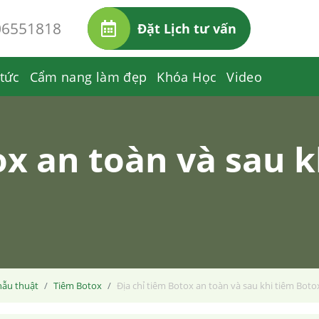
06551818
Đặt Lịch tư vấn
 tức
Cẩm nang làm đẹp
Khóa Học
Video
ox an toàn và sau 
ẫu thuật
Tiêm Botox
Địa chỉ tiêm Botox an toàn và sau khi tiêm Botox