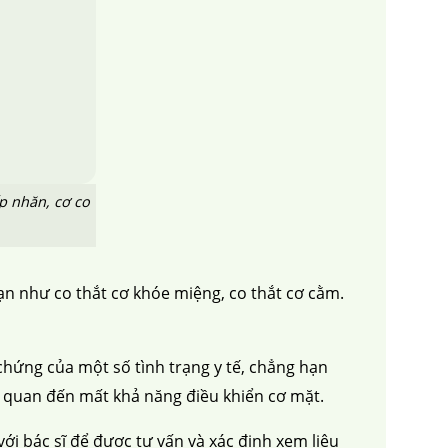
 mỡ
trẻ hóa da
p nhăn, cơ co
ạn như co thắt cơ khóe miệng, co thắt cơ cằm.
chứng của một số tình trạng y tế, chẳng hạn
n quan đến mất khả năng điều khiển cơ mặt.
ới bác sĩ để được tư vấn và xác định xem liệu