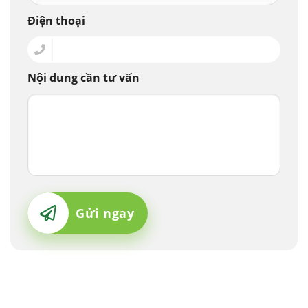
Điện thoại
Nội dung cần tư vấn
căng da mặt
nâng mũi cấu trúc
cắt mí
nhấn mí
đặt túi ngực
nâng ngực
hút mỡ
cấy mỡ
trẻ hóa da
Gửi ngay