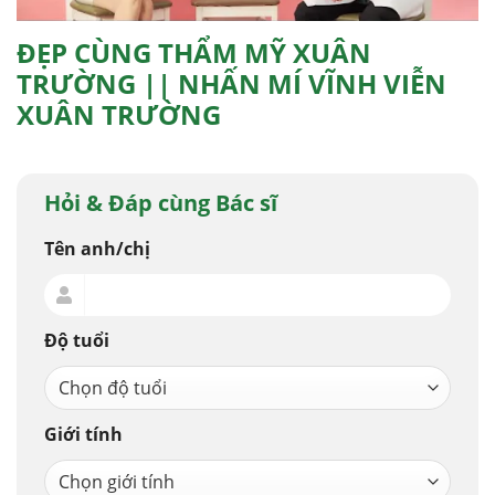
ĐẸP CÙNG THẨM MỸ XUÂN
TRƯỜNG || NHẤN MÍ VĨNH VIỄN
XUÂN TRƯỜNG
Hỏi & Đáp cùng Bác sĩ
Tên anh/chị
Độ tuổi
Giới tính