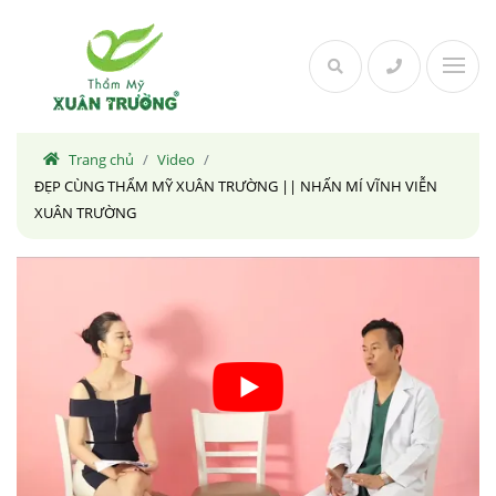
Skip
to
content
Trang chủ
/
Video
/
ĐẸP CÙNG THẨM MỸ XUÂN TRƯỜNG || NHẤN MÍ VĨNH VIỄN
XUÂN TRƯỜNG