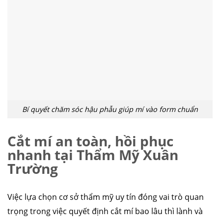
Bí quyết chăm sóc hậu phẫu giúp mí vào form chuẩn
căng da mặt
nâng mũi cấu trúc
cắt mí
nhấn mí
đặt túi ngực
nâng ngực
hút mỡ
cấy mỡ
trẻ hóa da
Cắt mí an toàn, hồi phục
nhanh tại Thẩm Mỹ Xuân
Trường
Việc lựa chọn cơ sở thẩm mỹ uy tín đóng vai trò quan
trọng trong việc quyết định cắt mí bao lâu thì lành và