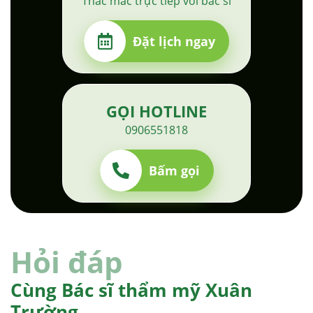
Thắc mắc trực tiếp với bác sĩ
Đặt lịch ngay
GỌI HOTLINE
0906551818
Bấm gọi
Hỏi đáp
Cùng Bác sĩ thẩm mỹ Xuân
Trường