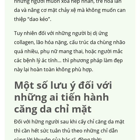
những người muốn xóa nếp nhăn, trẻ hóa làn
da và nâng cơ mặt chảy xệ mà không muốn can
thiệp “dao kéo”.
Tuy nhiên đối với những người bị dị ứng
collagen, lão hóa nặng, cấu trúc da chùng nhão
quá nhiều, phụ nữ mang thai, hoặc người mắc
các bệnh lý ác tính… thì phương pháp làm đẹp
này lại hoàn toàn không phù hợp.
căng da mặt
nâng mũi cấu trúc
cắt mí
nhấn mí
Một số lưu ý đối với
đặt túi ngực
nâng ngực
hút mỡ
cấy mỡ
trẻ hóa da
những ai tiến hành
căng da chỉ mặt
Đối với hững người sau khi cấy chỉ căng da mặt
thì cần hết sức tuân thủ theo những chỉ dẫn
cùng lời khuyên của bác sĩ, đồng thời: