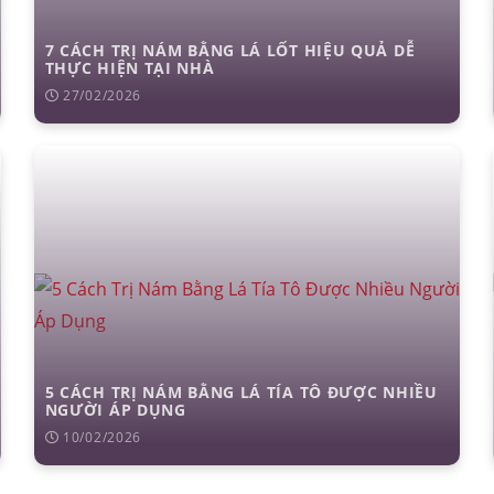
7 CÁCH TRỊ NÁM BẰNG LÁ LỐT HIỆU QUẢ DỄ
THỰC HIỆN TẠI NHÀ
27/02/2026
cấu trúc
cắt mí
nhấn mí
đặt túi ngực
nâng ngực
hút mỡ
cấy
5 CÁCH TRỊ NÁM BẰNG LÁ TÍA TÔ ĐƯỢC NHIỀU
NGƯỜI ÁP DỤNG
10/02/2026