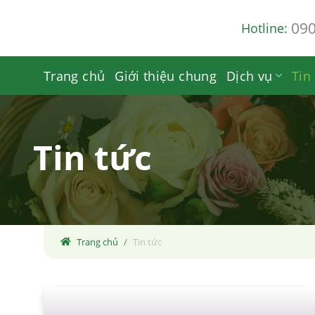
Skip
09
Hotline:
to
content
Trang chủ
Giới thiệu chung
Dịch vụ
Tin
Tin tức
Trang chủ
Tin tức