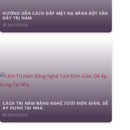
HƯỚNG DẪN CÁCH ĐẮP MẶT NẠ BẰNG BỘT SẮN
DÂY TRỊ NÁM
26/02/2026
 mỡ
trẻ hóa da
CÁCH TRỊ NÁM BẰNG NGHỆ TƯƠI ĐƠN GIẢN, DỄ
ÁP DỤNG TẠI NHÀ
09/02/2026