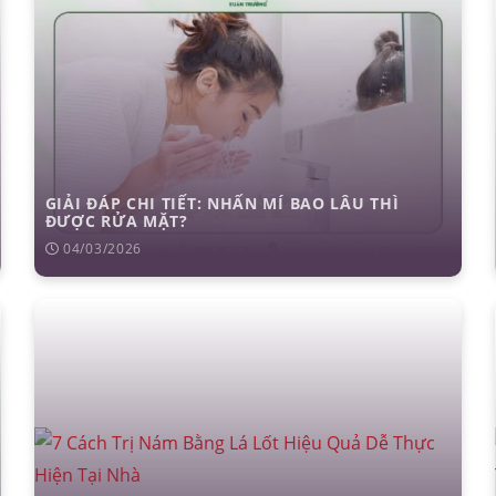
GIẢI ĐÁP CHI TIẾT: NHẤN MÍ BAO LÂU THÌ
ĐƯỢC RỬA MẶT?
04/03/2026