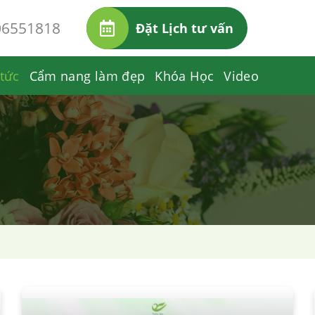
06551818
Đặt Lịch tư vấn
 tức
Cẩm nang làm đẹp
Khóa Học
Video