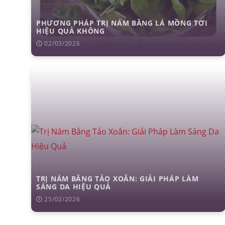
PHƯƠNG PHÁP TRỊ NÁM BẰNG LÁ MỒNG TƠI
HIỆU QUẢ KHÔNG
02/03/2026
căng da mặt
nâng mũi 
TRỊ NÁM BẰNG TẢO XOẮN: GIẢI PHÁP LÀM
SÁNG DA HIỆU QUẢ
25/02/2026