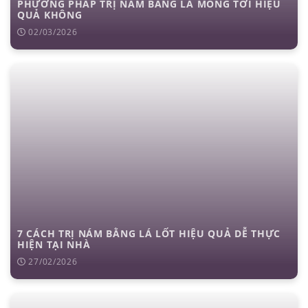
PHƯƠNG PHÁP TRỊ NÁM BẰNG LÁ MỒNG TƠI HIỆU
QUẢ KHÔNG
02/03/2026
7 CÁCH TRỊ NÁM BẰNG LÁ LỐT HIỆU QUẢ DỄ THỰC
HIỆN TẠI NHÀ
27/02/2026