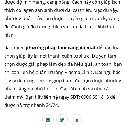
được độ mịn màng, căng bóng. Cách này còn giúp kích
thích collagen sản sinh dưới da, cải thiện. Mặc dù vậy,
phương pháp này cần được chuyên gia tư vấn kỹ càng
để đánh giá độ tương thích với làn da trước khi thực
căng da mặt
nâng mũi cấu trúc
cắt mí
nhấn mí
hiện.
đặt túi ngực
nâng ngực
hút mỡ
cấy mỡ
trẻ hóa da
Rất nhiều
phương pháp làm căng da mặt
để bạn lựa
chọn giúp lấy lại nét thanh xuân tươi trẻ. Để yên tâm
chọn được giải pháp làm đẹp da hiệu quả, an toàn, bạn
chỉ cần liên hệ Xuân Trường Plasma Clinic. Đội ngũ bác
sĩ giàu kinh nghiệm sẽ giúp bạn lựa chọn được phương
pháp căng da phù hợp cơ địa, tài chính và nhu cầu
thẩm mỹ. Bạn hãy liên hệ ngay SĐT: 0906 551 818 để
được hỗ trợ nhanh 24/24.