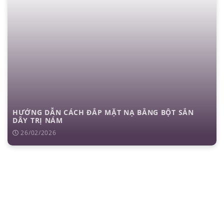
HƯỚNG DẪN CÁCH ĐẮP MẶT NẠ BẰNG BỘT SẮN
DÂY TRỊ NÁM
26/02/2026