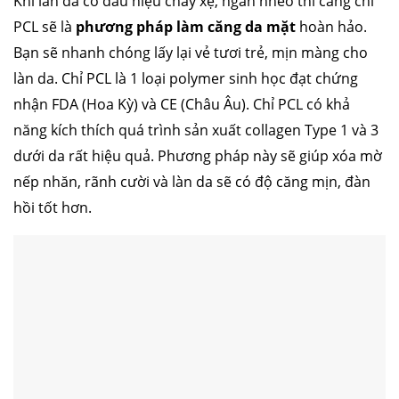
Khi làn da có dấu hiệu chảy xệ, ngăn nheo thì căng chỉ
PCL sẽ là
phương pháp làm căng da mặt
hoàn hảo.
Bạn sẽ nhanh chóng lấy lại vẻ tươi trẻ, mịn màng cho
làn da. Chỉ PCL là 1 loại polymer sinh học đạt chứng
nhận FDA (Hoa Kỳ) và CE (Châu Âu). Chỉ PCL có khả
năng kích thích quá trình sản xuất collagen Type 1 và 3
dưới da rất hiệu quả. Phương pháp này sẽ giúp xóa mờ
nếp nhăn, rãnh cười và làn da sẽ có độ căng mịn, đàn
hồi tốt hơn.