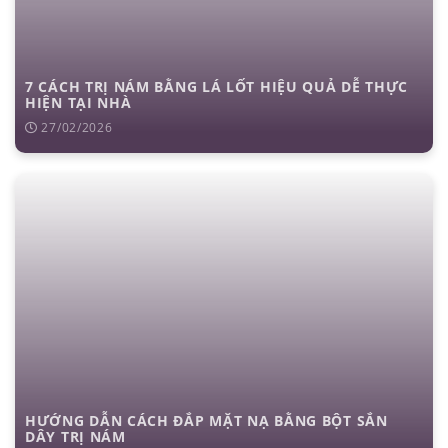
7 CÁCH TRỊ NÁM BẰNG LÁ LỐT HIỆU QUẢ DỄ THỰC
HIỆN TẠI NHÀ
27/02/2026
HƯỚNG DẪN CÁCH ĐẮP MẶT NẠ BẰNG BỘT SẮN
DÂY TRỊ NÁM