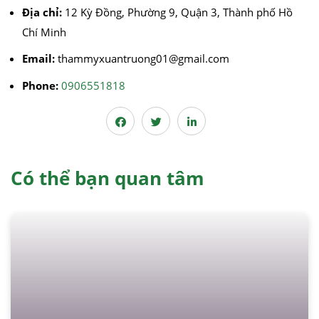
Địa chỉ:
12 Kỳ Đồng, Phường 9, Quận 3, Thành phố Hồ
Chí Minh
Email:
thammyxuantruong01@gmail.com
Phone:
0906551818
căng da mặt
nâng mũi cấu trúc
cắt mí
nhấn mí
đặt túi ngực
nâng ngực
hút mỡ
cấy mỡ
trẻ hóa da
Có thể bạn quan tâm