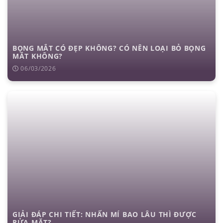
BỌNG MẮT CÓ ĐẸP KHÔNG? CÓ NÊN LOẠI BỎ BỌNG
MẮT KHÔNG?
06/03/2026
GIẢI ĐÁP CHI TIẾT: NHẤN MÍ BAO LÂU THÌ ĐƯỢC
RỬA MẶT?