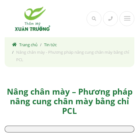
Skip
to
content
Trang chủ
Tin tức
Nâng chân mày - Phương pháp nâng cung chân mày bằng chỉ
PCL
Nâng chân mày – Phương pháp
nâng cung chân mày bằng chỉ
PCL