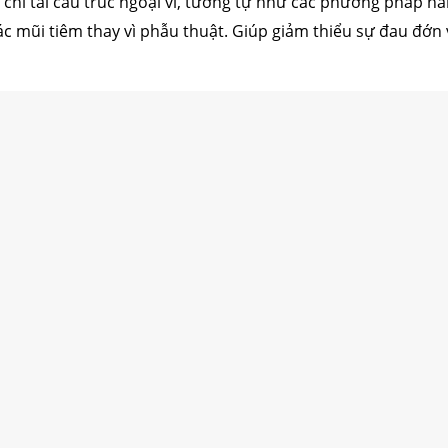
hỉ tái cấu trúc ngoại vi, tương tự như các phương pháp nân
 mũi tiêm thay vì phẫu thuật. Giúp giảm thiểu sự đau đớn 