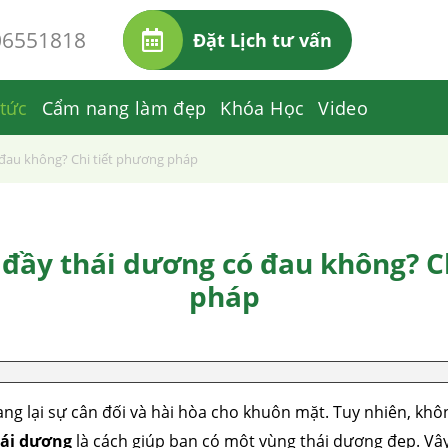
06551818
Đặt Lịch tư vấn
 tức
Cẩm nang làm đẹp
Khóa Học
Video
đau không? Chi tiết phương pháp
ầy thái dương có đau không? C
pháp
g lại sự cân đối và hài hòa cho khuôn mặt. Tuy nhiên, khô
hái dương
là cách giúp bạn có một vùng thái dương đẹp. Vậ