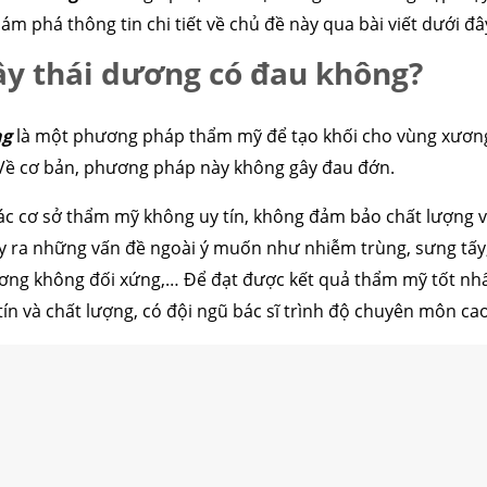
 phá thông tin chi tiết về chủ đề này qua bài viết dưới đâ
y thái dương có đau không?
ng
là một phương pháp thẩm mỹ để tạo khối cho vùng xươn
. Về cơ bản, phương pháp này không gây đau đớn.
 các cơ sở thẩm mỹ không uy tín, không đảm bảo chất lượng 
ây ra những vấn đề ngoài ý muốn như nhiễm trùng, sưng tấy,
ương không đối xứng,… Để đạt được kết quả thẩm mỹ tốt nhấ
ín và chất lượng, có đội ngũ bác sĩ trình độ chuyên môn cao