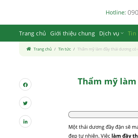
Skip
09
Hotline:
to
content
Trang chủ
Giới thiệu chung
Dịch vụ
Tin
Trang chủ
Tin tức
Thẩm mỹ làm đầy thái dương có 
Thẩm mỹ làm đ
Một thái dương đầy đặn sẽ man
đẹp tự nhiên. Việc
làm đầy t