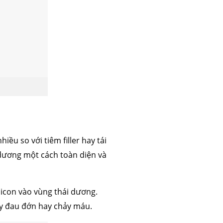
 mỡ
trẻ hóa da
u so với tiêm filler hay tái
 dương một cách toàn diện và
licon vào vùng thái dương.
y đau đớn hay chảy máu.