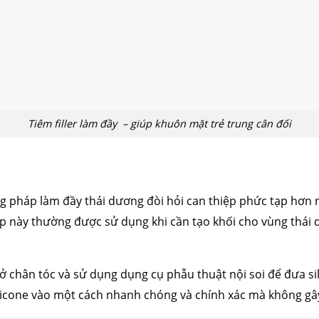
cấu trúc
cắt mí
nhấn mí
đặt túi ngực
nâng ngực
hút mỡ
cấy
Tiêm filler làm đầy – giúp khuôn mặt trẻ trung cân đối
pháp làm đầy thái dương đòi hỏi can thiệp phức tạp hơn nhiề
áp này thường được sử dụng khi cần tạo khối cho vùng thái
ở chân tóc và sử dụng dụng cụ phẫu thuật nội soi để đưa si
licone vào một cách nhanh chóng và chính xác mà không gâ