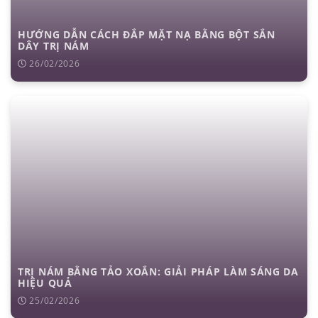
đặt túi ngực
nâng ngực
hút mỡ
cấy mỡ
trẻ hóa da
HƯỚNG DẪN CÁCH ĐẮP MẶT NẠ BẰNG BỘT SẮN
DÂY TRỊ NÁM
26/02/2026
TRỊ NÁM BẰNG TẢO XOẮN: GIẢI PHÁP LÀM SÁNG DA
HIỆU QUẢ
25/02/2026