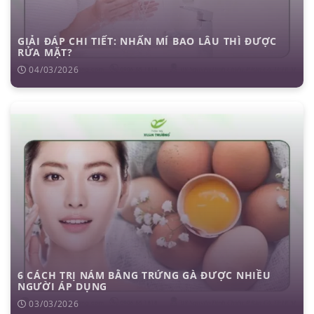
GIẢI ĐÁP CHI TIẾT: NHẤN MÍ BAO LÂU THÌ ĐƯỢC
RỬA MẶT?
04/03/2026
6 CÁCH TRỊ NÁM BẰNG TRỨNG GÀ ĐƯỢC NHIỀU
NGƯỜI ÁP DỤNG
03/03/2026