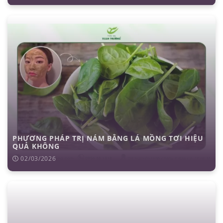
PHƯƠNG PHÁP TRỊ NÁM BẰNG LÁ MỒNG TƠI HIỆU
QUẢ KHÔNG
02/03/2026