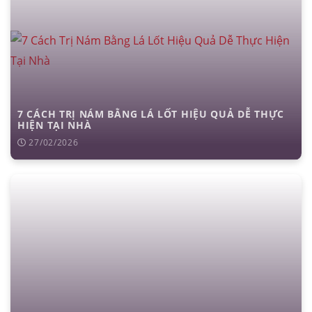
7 CÁCH TRỊ NÁM BẰNG LÁ LỐT HIỆU QUẢ DỄ THỰC
HIỆN TẠI NHÀ
27/02/2026
căng da mặt
nâng mũi cấu trúc
cắt mí
nhấn mí