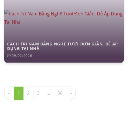
CÁCH TRỊ NÁM BẰNG NGHỆ TƯƠI ĐƠN GIẢN, DỄ ÁP
DỤNG TẠI NHÀ
09/02/2026
«
1
2
3
…
56
»