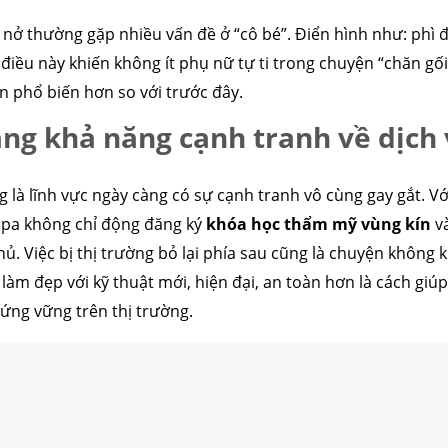
 nở thường gặp nhiều vấn đề ở “cô bé”. Điển hình như: phì đ
cấu trúc
cắt mí
nhấn mí
đặt túi ngực
nâng ngực
hút mỡ
cấy
iều này khiến không ít phụ nữ tự ti trong chuyện “chăn gối”
n phổ biến hơn so với trước đây.
ng khả năng cạnh tranh về dịch
g là lĩnh vực ngày càng có sự cạnh tranh vô cùng gay gắt. Vớ
spa không chỉ động đăng ký
khóa học thẩm mỹ vùng kín
và
hủ. Việc bị thị trường bỏ lại phía sau cũng là chuyện không
làm đẹp với kỹ thuật mới, hiện đại, an toàn hơn là cách giú
ứng vững trên thị trường.