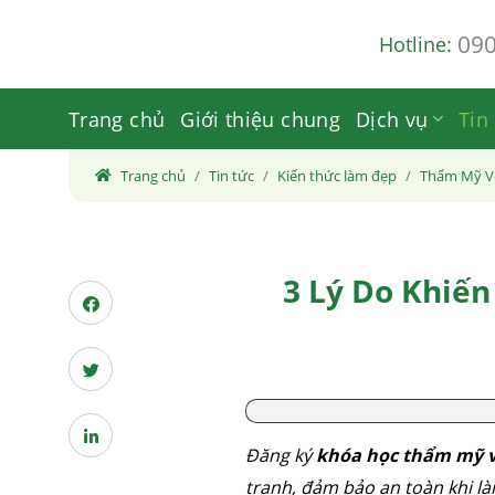
Skip
09
Hotline:
to
content
Trang chủ
Giới thiệu chung
Dịch vụ
Tin
Trang chủ
Tin tức
Kiến thức làm đẹp
Thẩm Mỹ V
3 Lý Do Khiế
Đăng ký
khóa học thẩm mỹ v
tranh, đảm bảo an toàn khi l