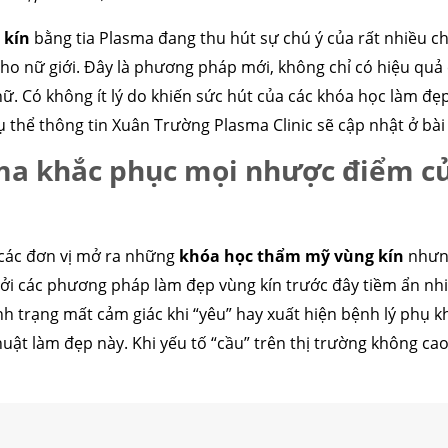
 kín
bằng tia Plasma đang thu hút sự chú ý của rất nhiều c
ho nữ giới. Đây là phương pháp mới, không chỉ có hiệu quả 
nữ. Có không ít lý do khiến sức hút của các khóa học làm đ
 thể thông tin Xuân Trường Plasma Clinic sẽ cập nhật ở bài
ma khắc phục mọi nhược điểm c
 các đơn vị mở ra những
khóa học thẩm mỹ vùng kín
nhưng
Bởi các phương pháp làm đẹp vùng kín trước đây tiềm ẩn nh
tình trạng mất cảm giác khi “yêu” hay xuất hiện bệnh lý phụ 
ật làm đẹp này. Khi yếu tố “cầu” trên thị trường không cao