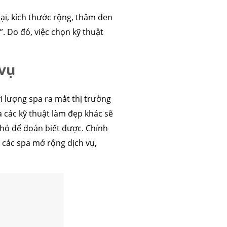
ại, kích thước rộng, thâm đen
 mỡ
trẻ hóa da
. Do đó, việc chọn kỹ thuật
 vụ
i lượng spa ra mắt thị trường
 các kỹ thuật làm đẹp khác sẽ
 khó để đoán biết được. Chính
p các spa mở rộng dịch vụ,