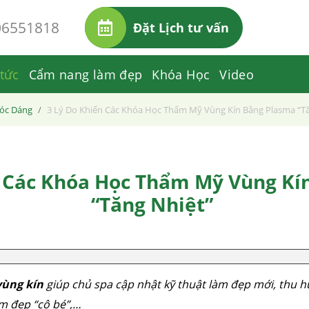
06551818
Đặt Lịch tư vấn
 tức
Cẩm nang làm đẹp
Khóa Học
Video
óc Dáng
3 Lý Do Khiến Các Khóa Học Thẩm Mỹ Vùng Kín Bằng Plasma “T
n Các Khóa Học Thẩm Mỹ Vùng Kí
“Tăng Nhiệt”
ùng kín
giúp chủ spa cập nhật kỹ thuật làm đẹp mới, thu h
àm đẹp “cô bé”,…