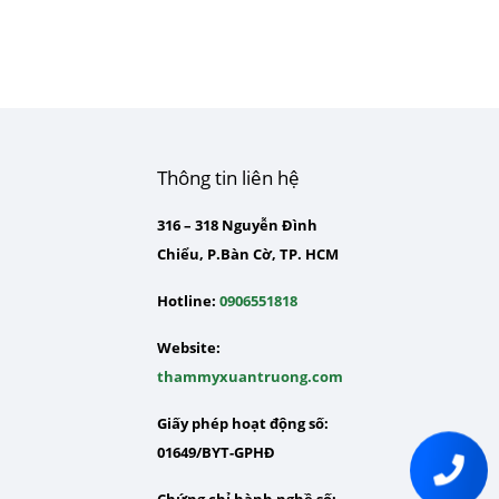
Thông tin liên hệ
316 – 318 Nguyễn Đình
Chiểu, P.Bàn Cờ, TP. HCM
Hotline:
0906551818
Website:
thammyxuantruong.com
Giấy phép hoạt động số:
01649/BYT-GPHĐ
Chứng chỉ hành nghề số: