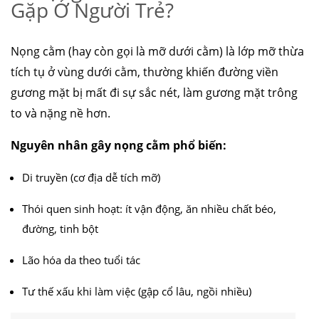
Gặp Ở Người Trẻ?
Nọng cằm (hay còn gọi là mỡ dưới cằm) là lớp mỡ thừa
tích tụ ở vùng dưới cằm, thường khiến đường viền
gương mặt bị mất đi sự sắc nét, làm gương mặt trông
to và nặng nề hơn.
Nguyên nhân gây nọng cằm phổ biến:
Di truyền (cơ địa dễ tích mỡ)
Thói quen sinh hoạt: ít vận động, ăn nhiều chất béo,
đường, tinh bột
Lão hóa da theo tuổi tác
Tư thế xấu khi làm việc (gập cổ lâu, ngồi nhiều)