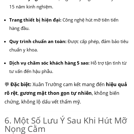
15 năm kinh nghiệm.
Trang thiết bị hiện đại:
Công nghệ hút mỡ tiên tiến
hàng đầu.
Quy trình chuẩn an toàn:
Được cấp phép, đảm bảo tiêu
chuẩn y khoa.
căng da mặt
nâng mũi cấu trúc
cắt mí
nhấn mí
đặt túi ngực
nâng ngực
hút mỡ
cấy mỡ
trẻ hóa da
Dịch vụ chăm sóc khách hàng 5 sao:
Hỗ trợ tận tình từ
tư vấn đến hậu phẫu.
💬
Đặc biệt:
Xuân Trường cam kết mang đến
hiệu quả
rõ rệt
,
gương mặt thon gọn tự nhiên
, không biến
chứng, không lộ dấu vết thẩm mỹ.
6. Một Số Lưu Ý Sau Khi Hút Mỡ
Nọng Cằm