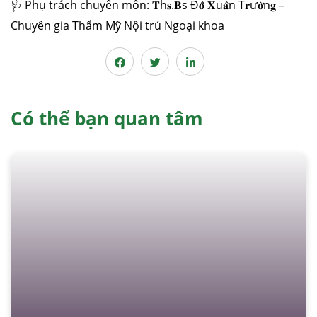
🩺 Phụ trách chuyên môn: 𝐓h𝐬.𝐁s Đ𝐨̂̃ 𝐗u𝐚̂n T𝐫ư𝐨̛̀n𝐠 –
Chuyên gia Thẩm Mỹ Nội trú Ngoại khoa
Có thể bạn quan tâm