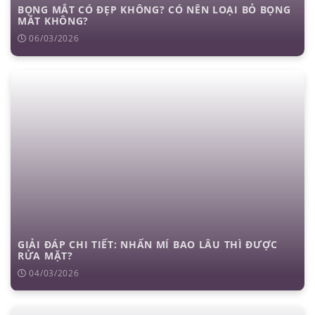
BỌNG MẮT CÓ ĐẸP KHÔNG? CÓ NÊN LOẠI BỎ BỌNG
MẮT KHÔNG?
06/03/2026
GIẢI ĐÁP CHI TIẾT: NHẤN MÍ BAO LÂU THÌ ĐƯỢC
RỬA MẶT?
04/03/2026