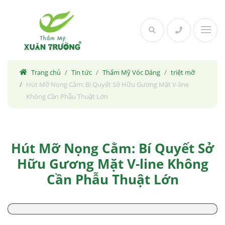
Skip
to
content
Trang chủ
Tin tức
Thẩm Mỹ Vóc Dáng
triệt mỡ
Hút Mỡ Nọng Cằm: Bí Quyết Sở Hữu Gương Mặt V-line
Không Cần Phẫu Thuật Lớn
Hút Mỡ Nọng Cằm: Bí Quyết Sở
Hữu Gương Mặt V-line Không
Cần Phẫu Thuật Lớn