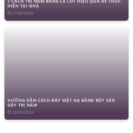
7 CÁCH TRỊ NÁM BẰNG LÁ LỐT HIỆU QUẢ DỄ THỰC
HIỆN TẠI NHÀ
27/02/2026
HƯỚNG DẪN CÁCH ĐẮP MẶT NẠ BẰNG BỘT SẮN
DÂY TRỊ NÁM
26/02/2026