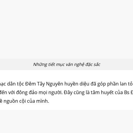
cấu trúc
cắt mí
nhấn mí
đặt túi ngực
nâng ngực
hút mỡ
cấy
Những tiết mục văn nghệ đặc sắc
ạc dân tộc Đêm Tây Nguyên huyền diệu đã góp phần lan tỏa
đến với đông đảo mọi người. Đây cũng là tâm huyết của Bs 
về nguồn cội của mình.