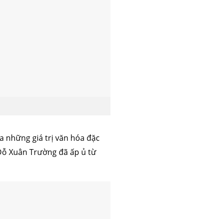
 mỡ
trẻ hóa da
 những giá trị văn hóa đặc
Đỗ Xuân Trường đã ấp ủ từ