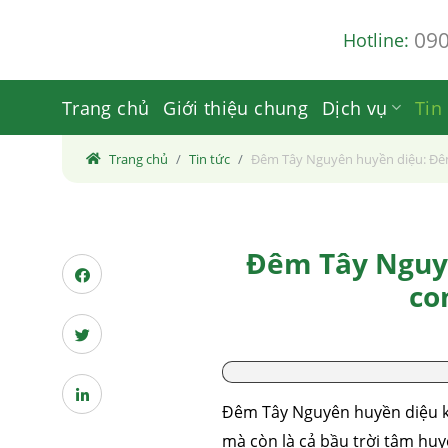
Skip
09
Hotline:
to
content
Trang chủ
Giới thiệu chung
Dịch vụ
Tin
Trang chủ
Tin tức
Đêm Tây Nguyên huyền diệu: Đêm
Đêm Tây Nguyê
co
Đêm Tây Nguyên huyền diệu kh
mà còn là cả bầu trời tâm hu