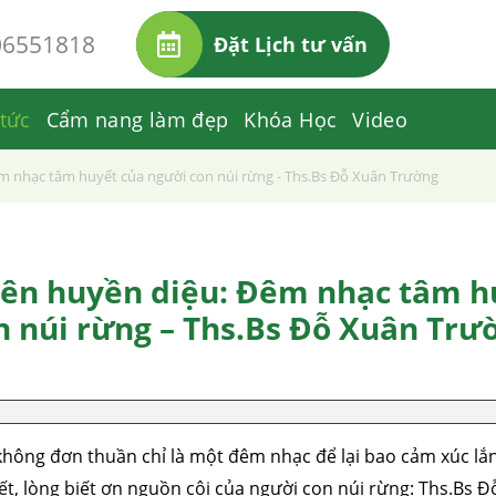
06551818
Đặt Lịch tư vấn
 tức
Cẩm nang làm đẹp
Khóa Học
Video
 nhạc tâm huyết của người con núi rừng - Ths.Bs Đỗ Xuân Trường
n huyền diệu: Đêm nhạc tâm h
n núi rừng – Ths.Bs Đỗ Xuân Trư
ông đơn thuần chỉ là một đêm nhạc để lại bao cảm xúc lắ
yết, lòng biết ơn nguồn cội của người con núi rừng: Ths.Bs