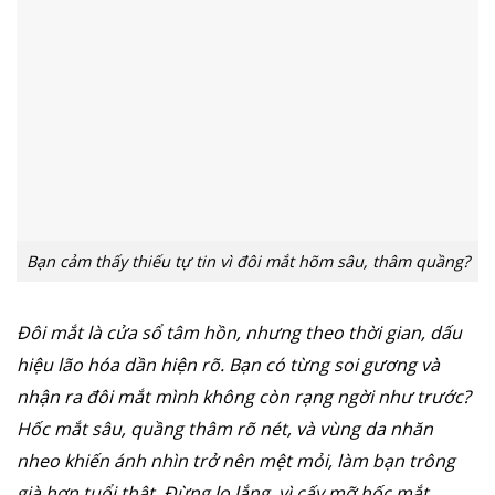
Bạn cảm thấy thiếu tự tin vì đôi mắt hõm sâu, thâm quầng?
Đôi mắt là cửa sổ tâm hồn, nhưng theo thời gian, dấu
hiệu lão hóa dần hiện rõ. Bạn có từng soi gương và
nhận ra đôi mắt mình không còn rạng ngời như trước?
Hốc mắt sâu, quầng thâm rõ nét, và vùng da nhăn
nheo khiến ánh nhìn trở nên mệt mỏi, làm bạn trông
già hơn tuổi thật. Đừng lo lắng, vì cấy mỡ hốc mắt