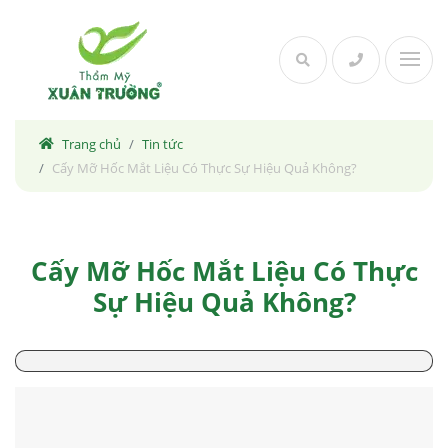
Skip
to
content
Trang chủ
Tin tức
Cấy Mỡ Hốc Mắt Liệu Có Thực Sự Hiệu Quả Không?
Cấy Mỡ Hốc Mắt Liệu Có Thực
Sự Hiệu Quả Không?