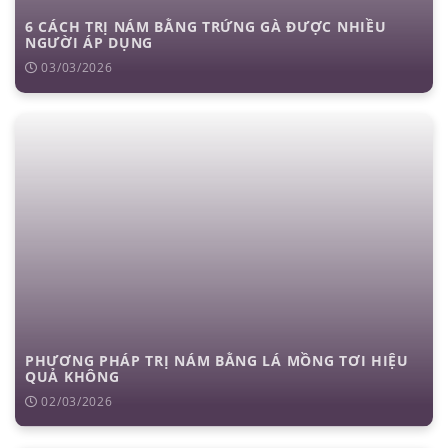
6 CÁCH TRỊ NÁM BẰNG TRỨNG GÀ ĐƯỢC NHIỀU
NGƯỜI ÁP DỤNG
03/03/2026
PHƯƠNG PHÁP TRỊ NÁM BẰNG LÁ MỒNG TƠI HIỆU
QUẢ KHÔNG
02/03/2026