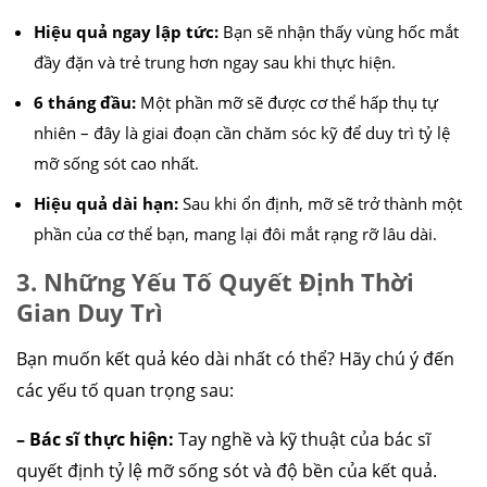
Hiệu quả ngay lập tức:
Bạn sẽ nhận thấy vùng hốc mắt
đầy đặn và trẻ trung hơn ngay sau khi thực hiện.
6 tháng đầu:
Một phần mỡ sẽ được cơ thể hấp thụ tự
nhiên – đây là giai đoạn cần chăm sóc kỹ để duy trì tỷ lệ
mỡ sống sót cao nhất.
Hiệu quả dài hạn:
Sau khi ổn định, mỡ sẽ trở thành một
phần của cơ thể bạn, mang lại đôi mắt rạng rỡ lâu dài.
3. Những Yếu Tố Quyết Định Thời
Gian Duy Trì
căng da mặt
nâng mũi cấu trúc
cắt mí
nhấn mí
đặt túi ngực
nâng ngực
hút mỡ
cấy mỡ
trẻ hóa da
Bạn muốn kết quả kéo dài nhất có thể? Hãy chú ý đến
các yếu tố quan trọng sau:
– Bác sĩ thực hiện:
Tay nghề và kỹ thuật của bác sĩ
quyết định tỷ lệ mỡ sống sót và độ bền của kết quả.