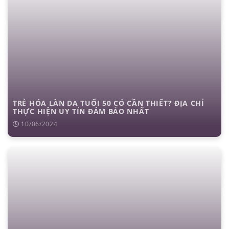
TRẺ HÓA LÀN DA TUỔI 50 CÓ CẦN THIẾT? ĐỊA CHỈ
THỰC HIỆN UY TÍN ĐẢM BẢO NHẤT
10/06/2024
căng da mặt
nâng mũi cấu trúc
cắt mí
nhấn mí
đặt túi ngực
nâng ngực
hút mỡ
cấy mỡ
trẻ hóa da