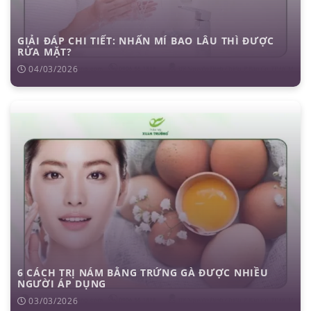
GIẢI ĐÁP CHI TIẾT: NHẤN MÍ BAO LÂU THÌ ĐƯỢC
RỬA MẶT?
04/03/2026
6 CÁCH TRỊ NÁM BẰNG TRỨNG GÀ ĐƯỢC NHIỀU
NGƯỜI ÁP DỤNG
03/03/2026