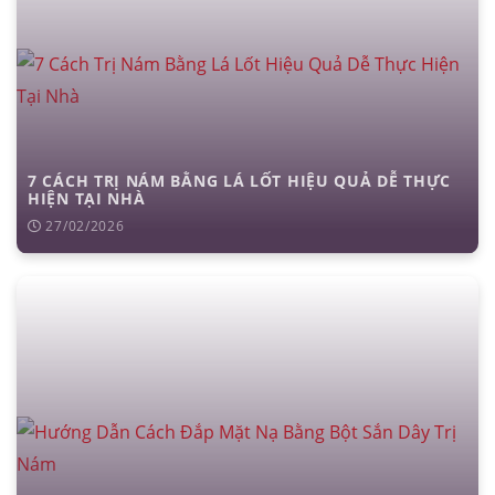
7 CÁCH TRỊ NÁM BẰNG LÁ LỐT HIỆU QUẢ DỄ THỰC
HIỆN TẠI NHÀ
27/02/2026
căng da mặt
nâng mũi cấu trúc
cắt mí
nhấn mí