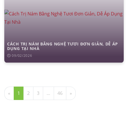
CÁCH TRỊ NÁM BẰNG NGHỆ TƯƠI ĐƠN GIẢN, DỄ ÁP
DỤNG TẠI NHÀ
09/02/2026
«
1
2
3
…
46
»