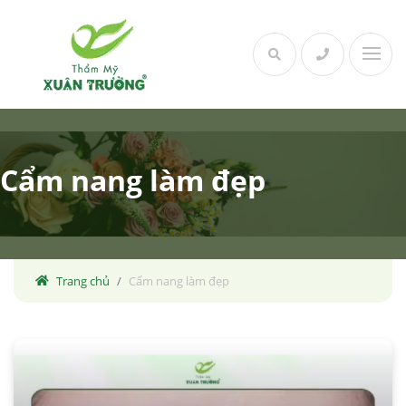
Skip
to
content
Cẩm nang làm đẹp
Trang chủ
Cẩm nang làm đẹp