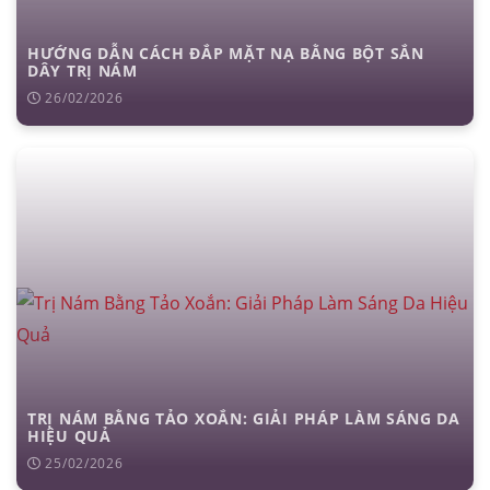
đặt túi ngực
nâng ngực
hút mỡ
cấy mỡ
trẻ hóa da
HƯỚNG DẪN CÁCH ĐẮP MẶT NẠ BẰNG BỘT SẮN
DÂY TRỊ NÁM
26/02/2026
TRỊ NÁM BẰNG TẢO XOẮN: GIẢI PHÁP LÀM SÁNG DA
HIỆU QUẢ
25/02/2026