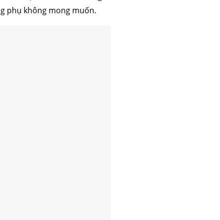
ụng phụ không mong muốn.
 mỡ
trẻ hóa da