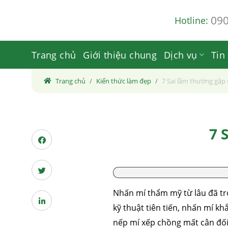
Skip
09
Hotline:
to
content
Trang chủ
Giới thiệu chung
Dịch vụ
Tin
Trang chủ
Kiến thức làm đẹp
7 Sai lầm thường gặp 
7 
Nhấn mí thẩm mỹ từ lâu đã t
kỹ thuật tiên tiến, nhấn mí k
nếp mí xếp chồng mất cân đối,