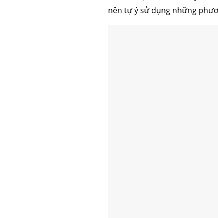
nên tự ý sử dụng những phươ
căng da mặt
nâng mũi 