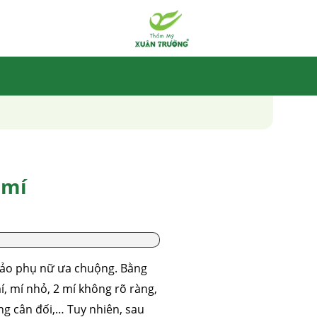
 mí
đảo phụ nữ ưa chuộng. Bằng
, mí nhỏ, 2 mí không rõ ràng,
ng cân đối,… Tuy nhiên, sau