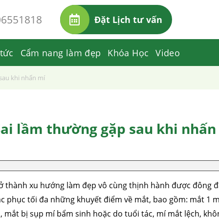
06551818
Đặt Lịch tư vấn
 tức
Cẩm nang làm đẹp
Khóa Học
Video
sau khi nhấn mí
Sai lầm thường gặp sau khi nhấn
rở thành xu hướng làm đẹp vô cùng thịnh hành được đông 
hắc phục tối đa những khuyết điểm về mắt, bao gồm: mắt 1 mí
 mắt bị sụp mí bẩm sinh hoặc do tuổi tác, mí mắt lệch, khô