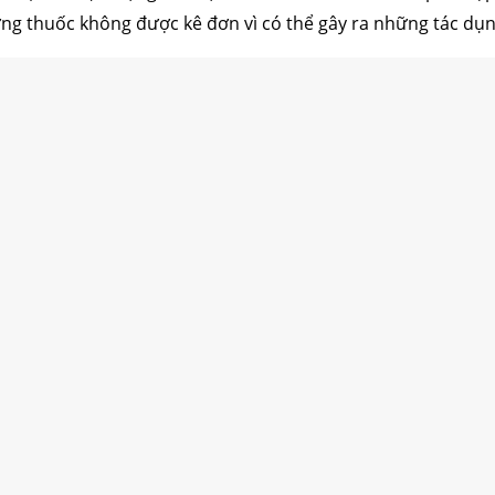
ng thuốc không được kê đơn vì có thể gây ra những tác d
cấu trúc
cắt mí
nhấn mí
đặt túi ngực
nâng ngực
hút mỡ
cấy